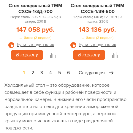
Стол холодильный ТММ
Стол холодильный ТММ
СХСБ-1/3Д-700
СХСБ-1/3Я-600
Нерж сталь; 505 л; +2...+6 °С; 3
Нерж сталь; 130 л; +2...+6 °С; 3
двери; 230 В
ящика; 230 В
147 058 руб.
143 136 руб.
Заказ (2 недели)
Заказ (2 недели)
Купить в один клик
Купить в один клик
В корзину
В корзину
1
2
3
4
5
6
Следующая
Холодильный стол – это оборудование, которое
совмещает в себе функции рабочей поверхности и
морозильной камеры. В нижней его части пространство
разделяется на отсеки для хранения замороженной
продукции при минусовой температуре, а верхнюю
крышку можно использовать в виде разделочной
поверхности.