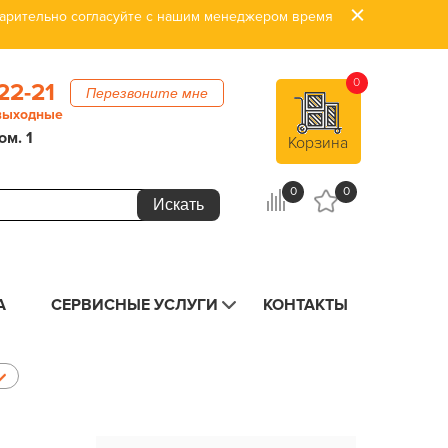
дварительно согласуйте с нашим менеджером время
0
22-21
Перезвоните мне
 выходные
ом. 1
Корзина
0
0
А
СЕРВИСНЫЕ УСЛУГИ
КОНТАКТЫ