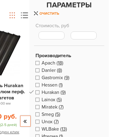
ПАРАМЕТРЫ
ОЧИСТИТЬ
Стоимость, руб
Производитель
Apach
(18)
Danler
(8)
Gastromix
(9)
Hessen
(1)
ь Hurakan
алюм перф.
Hurakan
(9)
агетов
Lainox
(5)
400 мм
Miratek
(7)
Smeg
(5)
0 руб.
Unox
(7)
(2-5 дней)
WLBake
(13)
 один клик
Итерма
(1)