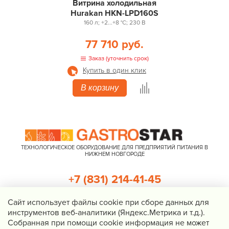
Витрина холодильная
Hurakan HKN-LPD160S
160 л; +2...+8 °С; 230 В
77 710 руб.
Заказ (уточнить срок)
Купить в один клик
В корзину
ТЕХНОЛОГИЧЕСКОЕ ОБОРУДОВАНИЕ ДЛЯ ПРЕДПРИЯТИЙ ПИТАНИЯ В
НИЖНЕМ НОВГОРОДЕ
+7 (831) 214-41-45
+7 (920) 023-22-21
Cайт использует файлы cookie при сборе данных для
инструментов веб-аналитики (Яндекс.Метрика и т.д.).
Перезвоните мне
Собранная при помощи cookie информация не может