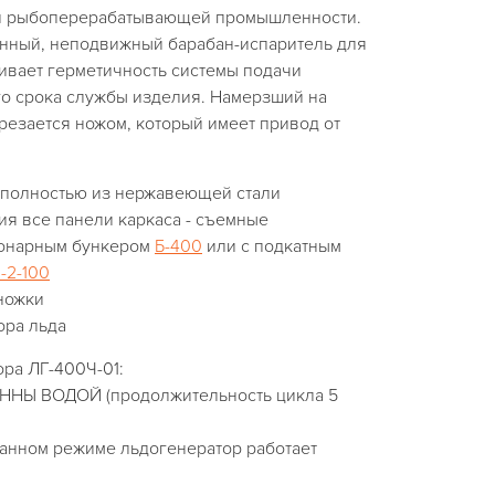
и рыбоперерабатывающей промышленности.
нный, неподвижный барабан-испаритель для
ивает герметичность системы подачи
го срока службы изделия. Намерзший на
резается ножом, который имеет привод от
 полностью из нержавеющей стали
ия все панели каркаса - съемные
ионарным бункером
Б-400
или с подкатным
-2-100
ножки
ора льда
ра ЛГ-400Ч-01:
ННЫ ВОДОЙ (продолжительность цикла 5
анном режиме льдогенератор работает