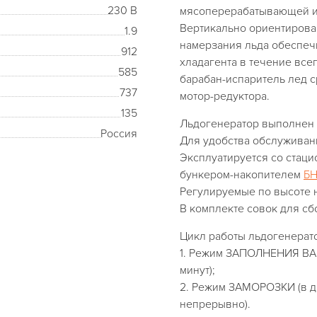
230 В
мясоперерабатывающей 
Вертикально ориентирова
1.9
намерзания льда обеспеч
912
хладагента в течение все
585
барабан-испаритель лед с
737
мотор-редуктора.
135
Льдогенератор выполнен
Россия
Для удобства обслуживан
Эксплуатируется со стац
бункером-накопителем
БН
Регулируемые по высоте 
В комплекте совок для сб
Цикл работы льдогенерато
1. Режим ЗАПОЛНЕНИЯ ВА
минут);
2. Режим ЗАМОРОЗКИ (в д
непрерывно).