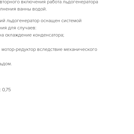
овторного включения работа льдогенератора
олнения ванны водой.
ий льдогенератор оснащен системой
ния для случаев:
 на охлаждение конденсатора;
а мотор-редуктор вследствие механического
ьдом.
 0,75