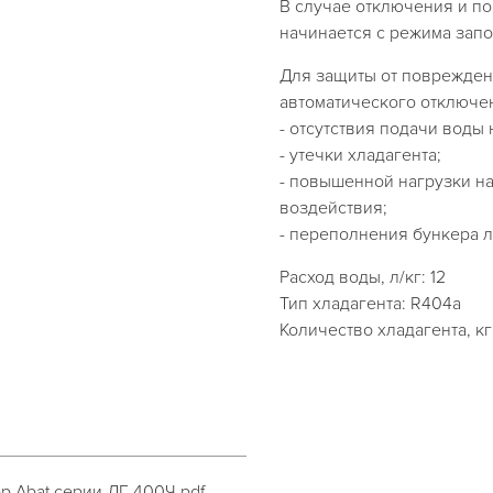
В случае отключения и п
начинается с режима зап
Для защиты от поврежден
автоматического отключе
- отсутствия подачи воды
- утечки хладагента;
- повышенной нагрузки н
воздействия;
- переполнения бункера л
Расход воды, л/кг: 12
Тип хладагента: R404a
Количество хладагента, кг:
р Abat серии ЛГ-400Ч.pdf