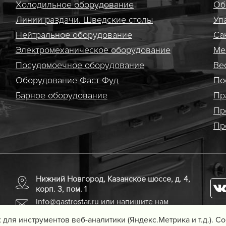
Холодильное оборудование
Об
Линии раздачи. Шведские столы
Уп
Нейтральное оборудование
Са
Электро­механическое оборудование
Ме
Посудомоечное оборудование
Ве
Оборудование Фаст-Фуд
По
Барное оборудование
Пр
Пр
Пр
Нижний Новгород, Казанское шоссе, д. 4,
корп. 3, пом. 1
info@gastrostar.ru
или напишите нам
 для инструментов веб-аналитики (Яндекс.Метрика и т.д.). 