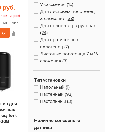
V-сложения
(16)
9 руб.
Для листовых полотенец
очнить срок)
Z-сложения
(38)
 один клик
Для полотенец в рулонах
(24)
ину
Для протирочных
полотенец
(7)
Листовые полотенца Z и V-
сложения
(3)
Тип установки
Напольный
(1)
Настенный
(92)
Настольный
(3)
сер для
рочных
нец Tork
Наличие сенсорного
8008
датчика