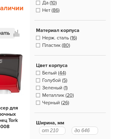
Да
(10)
наличии
Нет
(86)
Материал корпуса
рать
Нерж. сталь
(16)
Пластик
(80)
Цвет корпуса
Белый
(44)
Голубой
(5)
Зеленый
(1)
Металлик
(20)
Черный
(26)
сер для
рочных
нец Tork
Ширина, мм
4008