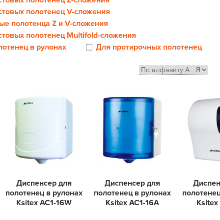
стовых полотенец Z-сложения
стовых полотенец V-сложения
ые полотенца Z и V-сложения
стовых полотенец Multifold-сложения
лотенец в рулонах
Для протирочных полотенец
Диспенсер для
Диспенсер для
Диспен
полотенец в рулонах
полотенец в рулонах
полотенец
Ksitex АС1-16W
Ksitex АС1-16А
Ksitex