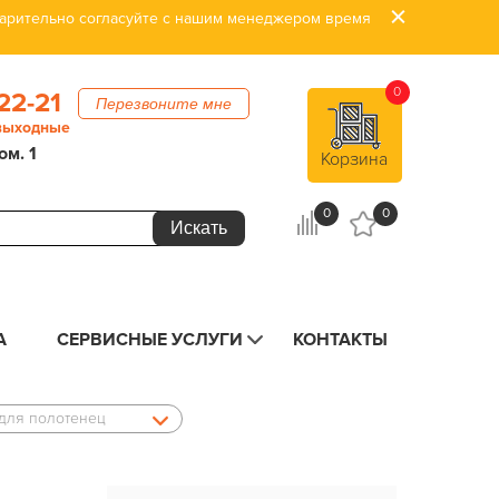
дварительно согласуйте с нашим менеджером время
0
22-21
Перезвоните мне
 выходные
ом. 1
Корзина
0
0
А
СЕРВИСНЫЕ УСЛУГИ
КОНТАКТЫ
для полотенец