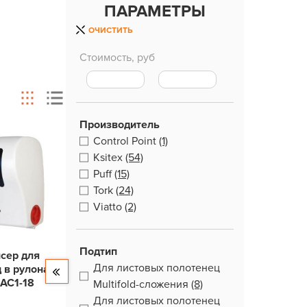
ПАРАМЕТРЫ
ОЧИСТИТЬ
Стоимость, руб
Производитель
Control Point
(1)
Ksitex
(54)
Puff
(15)
Tork
(24)
Viatto
(2)
Подтип
сер для
Для листовых полотенец
 в рулонах
 АС1-18
Multifold-сложения
(8)
Для листовых полотенец