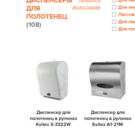
ДИСПЕНСЕРЫ
Перейти к
Для ли
аксессуарам
Для ли
ДЛЯ
Листов
ПОЛОТЕНЕЦ
Для ли
(108)
Для по
Диспенсер для
Диспенсер для
полотенец в рулонах
полотенец в рулонах
Ksitex X-3322W
Ksitex А1-21M