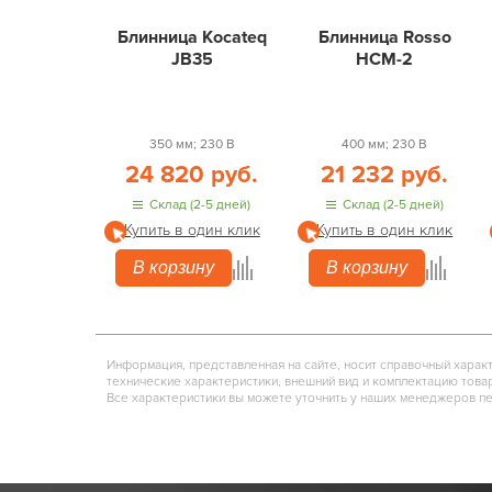
Блинница Kocateq
Блинница Rosso
JB35
HCM-2
350 мм; 230 В
400 мм; 230 В
24 820 руб.
21 232 руб.
Склад (2-5 дней)
Склад (2-5 дней)
Купить в один клик
Купить в один клик
В корзину
В корзину
Информация, представленная на сайте, носит справочный харак
технические характеристики, внешний вид и комплектацию това
Все характеристики вы можете уточнить у наших менеджеров п