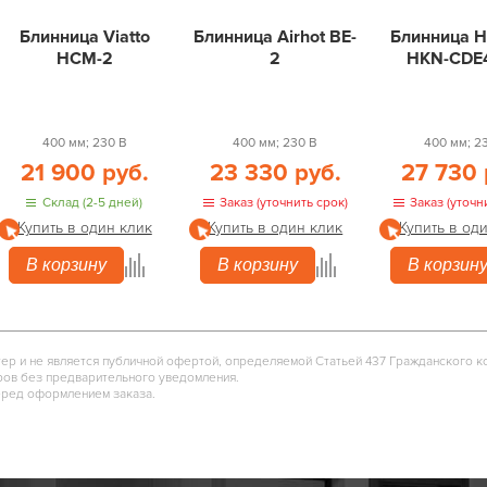
Блинница Viatto
Блинница Airhot BE-
Блинница H
HCM-2
2
HKN-CDE
400 мм; 230 В
400 мм; 230 В
400 мм; 2
21 900 руб.
23 330 руб.
27 730 
Склад (2-5 дней)
Заказ (уточнить срок)
Заказ (уточн
Купить в один клик
Купить в один клик
Купить в од
В корзину
В корзину
В корзин
тер и не является публичной офертой, определяемой Статьей 437 Гражданского к
ров без предварительного уведомления.
еред оформлением заказа.