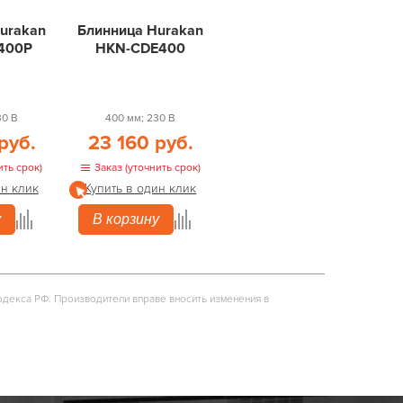
urakan
Блинница Hurakan
400P
HKN-CDE400
30 В
400 мм; 230 В
руб.
23 160 руб.
ить срок)
Заказ (уточнить срок)
ин клик
Купить в один клик
у
В корзину
одекса РФ. Производители вправе вносить изменения в