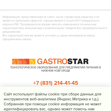
Информация, представленная на сайте, носит справочный характер и не
является публичной офертой, определяемой Статьей 437 Гражданского
кодекса РФ. Производители вправе вносить изменения в технические
характеристики, внешний вид и комплектацию товаров без предварительного
уведомления.
Все характеристики вы можете уточнить у наших менеджеров перед
оформлением заказа.
ТЕХНОЛОГИЧЕСКОЕ ОБОРУДОВАНИЕ ДЛЯ ПРЕДПРИЯТИЙ ПИТАНИЯ В
НИЖНЕМ НОВГОРОДЕ
+7 (831) 214-41-45
+7 (920) 023-22-21
Cайт использует файлы cookie при сборе данных для
инструментов веб-аналитики (Яндекс.Метрика и т.д.).
Перезвоните мне
Собранная при помощи cookie информация не может
идентифицировать вас, однако может помочь нам