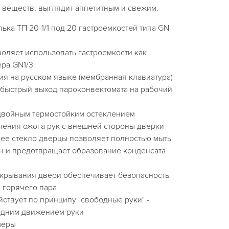
 веществ, выглядит аппетитным и свежим.
ька ТП 20-1/1 под 20 гастроемкостей типа GN
оляет использовать гастроемкости как
ера GN1/3
я на русском языке (мембранная клавиатура)
 быстрый выход пароконвектомата на рабочий
двойным термостойким остеклением
чения ожога рук с внешней стороны дверки
е стекло дверцы позволяет полностью мыть
он и предотвращает образование конденсата
крывания двери обеспечивает безопасность
 горячего пара
ствует по принципу "свободные руки" -
одним движением руки
меры