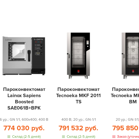
Пароконвектомат
Пароконвектомат
Пароконве
Lainox Sapiens
Tecnoeka MKF 2011
Tecnoeka M
Boosted
TS
BM
SAE061B+BPK
6 ур.; GN 1/1, 600x400; 400 В
400 В; 20 ур.; GN-1/1
20 ур.; GN-1/1
774 030 руб.
791 532 руб.
795 850
Склад (2-5 дней)
Склад (2-5 дней)
Заказ (уточн