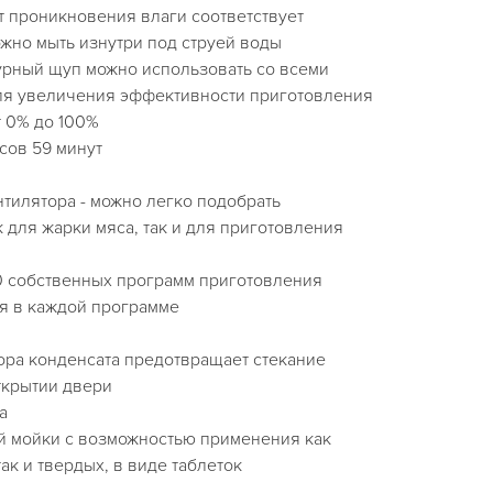
т проникновения влаги соответствует
ожно мыть изнутри под струей воды
рный щуп можно использовать со всеми
ля увеличения эффективности приготовления
т 0% до 100%
асов 59 минут
тилятора - можно легко подобрать
 для жарки мяса, так и для приготовления
10 собственных программ приготовления
ия в каждой программе
ора конденсата предотвращает стекание
ткрытии двери
а
й мойки с возможностью применения как
ак и твердых, в виде таблеток