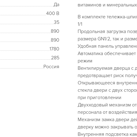
Да
витаминов и минеральных
400 В
В комплекте тележка-шпил
35
1/1
890
Продольная загрузка позв
размера GN1/2, так и разм
890
Удобная панель управлени
1780
Автоматика обеспечивает
285
режим
Россия
Вентилируемая дверца с 
предотвращает риск полу
Открывающееся внутренне
стекла двери с двух стор
при приготовлении
Двухходовый механизм от
персонала от воздействия
Механизм замка двери дей
дверку можно закрывать 
Внутренняя подсветка ка