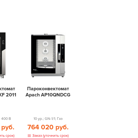
ктомат
Пароконвектомат
KF 2011
Apach AP10QNDCG
; 400 В
10 ур.; GN-1/1; Газ
 руб.
764 020 руб.
ить срок)
Заказ (уточнить срок)