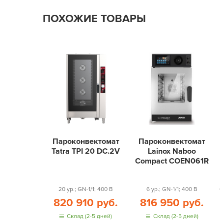
ПОХОЖИЕ ТОВАРЫ
Пароконвектомат
Пароконвектомат
Tatra TPI 20 DC.2V
Lainox Naboo
Compact COEN061R
20 ур.; GN-1/1; 400 В
6 ур.; GN-1/1; 400 В
820 910 руб.
816 950 руб.
Склад (2-5 дней)
Склад (2-5 дней)