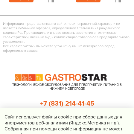
Информация, представленная на сайте, носит справочный характер и не
является публичной офертой, определяемой Статьей 437 Гражданского
кодекса РФ. Производители вправе вносить изменения в технические
характеристики, внешний вид и комплектацию товаров без предварительного
уведомления.
Все характеристики вы можете уточнить у наших менеджеров перед
оформлением заказа.
ТЕХНОЛОГИЧЕСКОЕ ОБОРУДОВАНИЕ ДЛЯ ПРЕДПРИЯТИЙ ПИТАНИЯ В
НИЖНЕМ НОВГОРОДЕ
+7 (831) 214-41-45
+7 (920) 023-22-21
Cайт использует файлы cookie при сборе данных для
инструментов веб-аналитики (Яндекс.Метрика и т.д.).
Перезвоните мне
Собранная при помощи cookie информация не может