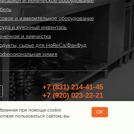
нитарно-гигиеническое оборудование
бель
совое и измерительное оборудование
суда и кухонный инвентарь
ачечная и химчистка
одукты, сырье для HoReCa/ФанФуд
офессиональная химия
+7 (831) 214-41-45
+7 (920) 023-22-21
Перезвоните мне
Собранная при помощи cookie
OK
олжая пользоваться сайтом, вы