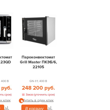
ктомат
Пароконвектомат
.23QD
Grill Master ПКЭБ/6,
22105
; 400 В
GN-1/1; 400 В
 руб.
248 200 руб.
ить срок)
Заказ (уточнить срок)
ин клик
Купить в один клик
у
В корзину