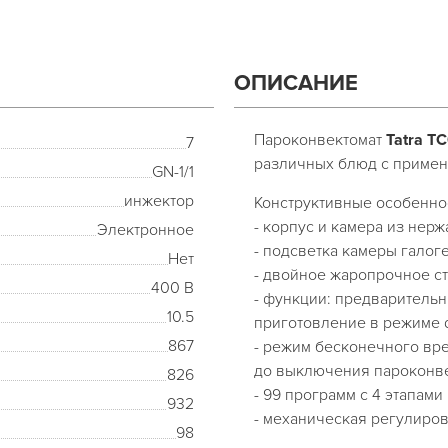
ОПИСАНИЕ
Пароконвектомат
Tatra T
7
различных блюд с примен
GN-1/1
инжектор
Конструктивные особенно
- корпус и камера из нер
Электронное
- подсветка камеры галог
Нет
- двойное жаропрочное ст
400 В
- функции: предварительн
10.5
приготовление в режиме de
867
- режим бесконечного вр
до выключения пароконве
826
- 99 программ с 4 этапами
932
- механическая регулиров
98