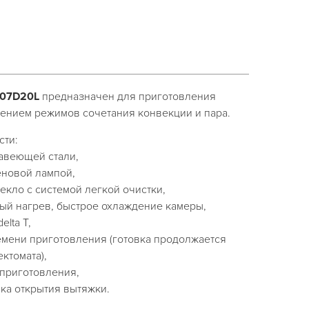
C07D20L
предназначен для приготовления
ением режимов сочетания конвекции и пара.
сти:
жавеющей стали,
еновой лампой,
екло с системой легкой очистки,
ый нагрев, быстрое охлаждение камеры,
lta T,
емени приготовления (готовка продолжается
ктомата),
 приготовления,
ка открытия вытяжки.