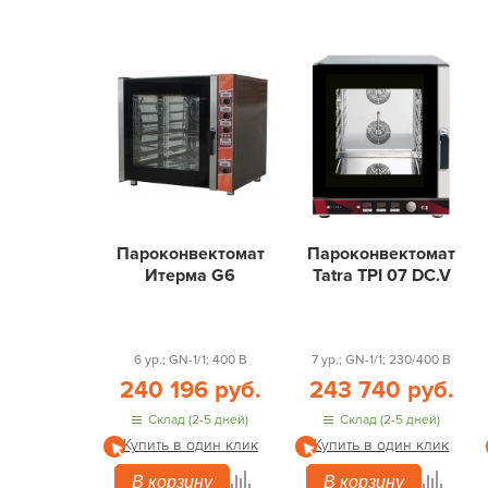
Пароконвектомат
Пароконвектомат
Итерма G6
Tatra TPI 07 DC.V
6 ур.; GN-1/1; 400 В
7 ур.; GN-1/1; 230/400 В
240 196 руб.
243 740 руб.
Склад (2-5 дней)
Склад (2-5 дней)
Купить в один клик
Купить в один клик
В корзину
В корзину