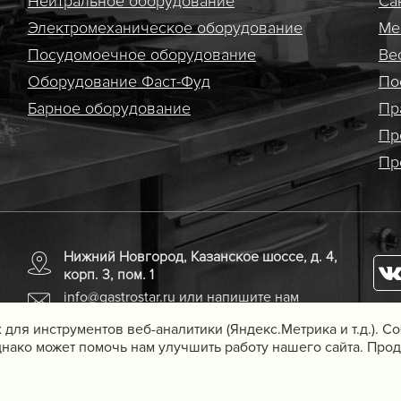
Нейтральное оборудование
Са
Электро­механическое оборудование
Ме
Посудомоечное оборудование
Ве
Оборудование Фаст-Фуд
По
Барное оборудование
Пр
Пр
Пр
Нижний Новгород, Казанское шоссе, д. 4,
корп. 3, пом. 1
info@gastrostar.ru
или напишите нам
 для инструментов веб-аналитики (Яндекс.Метрика и т.д.). 
нако может помочь нам улучшить работу нашего сайта. Прод
удования для предприятий
Вебмеханика
— создание сайтов