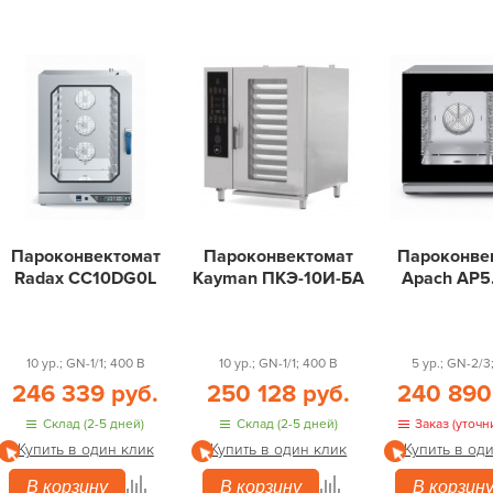
Пароконвектомат
Пароконвектомат
Пароконве
Radax CC10DG0L
Kayman ПКЭ-10И-БА
Apach AP5
10 ур.; GN-1/1; 400 В
10 ур.; GN-1/1; 400 В
5 ур.; GN-2/3
246 339 руб.
250 128 руб.
240 890
Склад (2-5 дней)
Склад (2-5 дней)
Заказ (уточн
Купить в один клик
Купить в один клик
Купить в од
В корзину
В корзину
В корзин