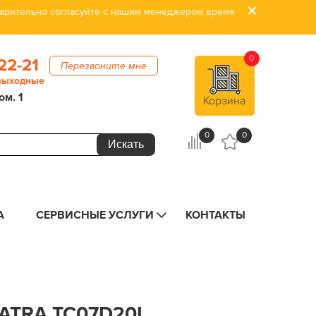
дварительно согласуйте с нашим менеджером время
0
22-21
Перезвоните мне
 выходные
ом. 1
Корзина
0
0
А
СЕРВИСНЫЕ УСЛУГИ
КОНТАКТЫ
ATRA TC07D20L