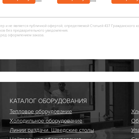
тер и не является публичной офертой, определяемой Статьей 437 Гражданского к
ров без предварительного уведомления.
еред оформлением заказа.
КАТАЛОГ ОБОРУДОВАНИЯ
Тепловое оборудование
Хл
Холодильное оборудование
Об
Линии раздачи. Шведские столы
Уп