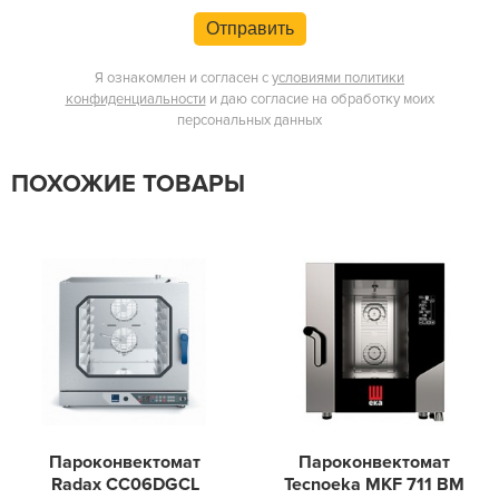
Отправить
Я ознакомлен и согласен с
условиями политики
конфиденциальности
и даю согласие на обработку моих
персональных данных
ПОХОЖИЕ ТОВАРЫ
Пароконвектомат
Пароконвектомат
Radax CC06DGCL
Tecnoeka MKF 711 BM