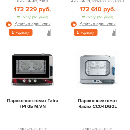
6 ур.; GN-1/2; 230 В
4 ур.; GN 1/1, 600x400; 230/400 В
172 229 руб.
172 610 руб.
Склад (2-5 дней)
Склад (2-5 дней)
Купить в один клик
Купить в один клик
В корзину
В корзину
Пароконвектомат Tatra
Пароконвектомат
TPI 05 M.VN
Radax CC04DG0L
5 ур.; GN-1/1; 400 В
4 ур.; GN-1/1; 400 В