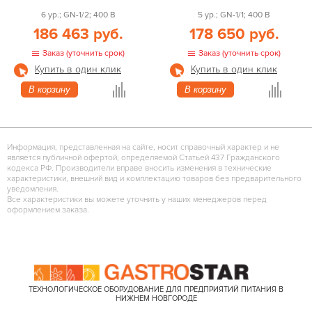
6 ур.; GN-1/2; 400 В
5 ур.; GN-1/1; 400 В
186 463 руб.
178 650 руб.
Заказ (уточнить срок)
Заказ (уточнить срок)
Купить в один клик
Купить в один клик
В корзину
В корзину
Информация, представленная на сайте, носит справочный характер и не
является публичной офертой, определяемой Статьей 437 Гражданского
кодекса РФ. Производители вправе вносить изменения в технические
характеристики, внешний вид и комплектацию товаров без предварительного
уведомления.
Все характеристики вы можете уточнить у наших менеджеров перед
оформлением заказа.
ТЕХНОЛОГИЧЕСКОЕ ОБОРУДОВАНИЕ ДЛЯ ПРЕДПРИЯТИЙ ПИТАНИЯ В
НИЖНЕМ НОВГОРОДЕ