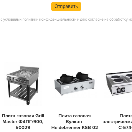
Отправить
 с
условиями политики конфиденциальности
и даю согласие на обработку м
Плита газовая Grill
Плита газовая
Плит
Master Ф4ПГ/900,
Вулкан-
электрическ
50029
Heidebrenner KSB 02
C-E74