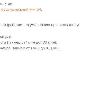
нтактом
а
модуль нижний МН-0
4
.
ости (работает по умолчанию при включении
ратуре;
ти (таймер от 1 мин до 180 мин);
туре (таймер от 1 мин до 180 мин).