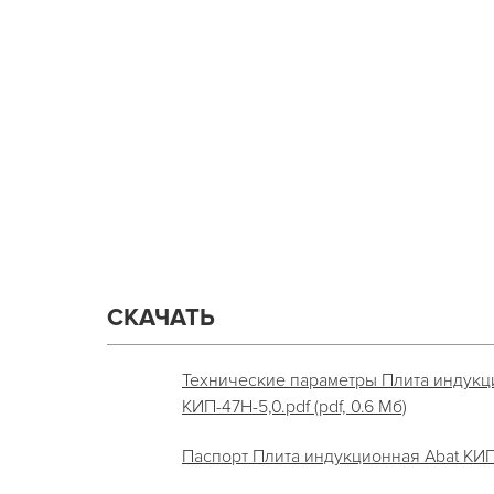
СКАЧАТЬ
Технические параметры Плита индукц
КИП-47Н-5,0.pdf (pdf, 0.6 Мб)
Паспорт Плита индукционная Abat КИП-2