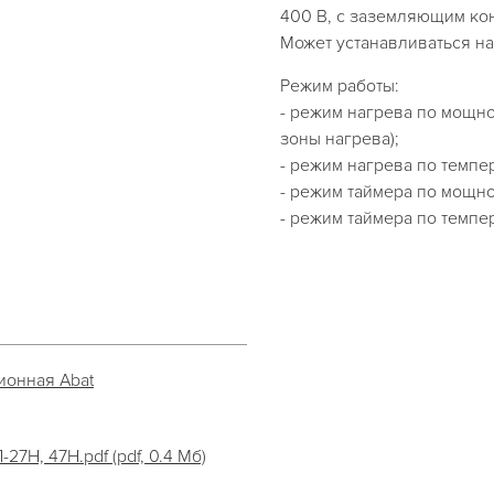
400 В, с заземляющим ко
Может устанавливаться н
Режим работы:
- режим нагрева по мощн
зоны нагрева);
- режим нагрева по темпе
- режим таймера по мощнос
- режим таймера по темпера
ионная Abat
7Н, 47Н.pdf (pdf, 0.4 Мб)