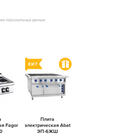
оих персональных данных
а
Плита
ая Fagor
электрическая Abat
0
ЭП-6ЖШ