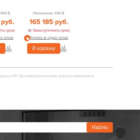
 400 В
Напольная; 400 В
 руб.
165 185 руб.
ить срок)
Заказ (уточнить срок)
ин клик
Купить в один клик
у
В корзину
одекса РФ. Производители вправе вносить изменения в
Найти