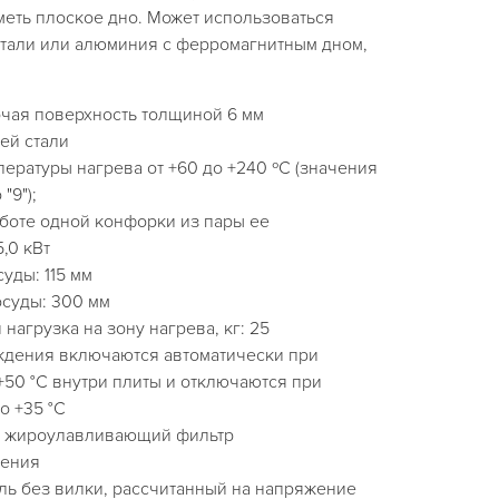
иметь плоское дно. Может использоваться
тали или алюминия с ферромагнитным дном,
чая поверхность толщиной 6 мм
ей стали
ературы нагрева от +60 до +240 ºС (значения
"9");
боте одной конфорки из пары ее
,0 кВт
уды: 115 мм
суды: 300 мм
нагрузка на зону нагрева, кг: 25
ждения включаются автоматически при
50 °С внутри плиты и отключаются при
о +35 °С
 жироулавливающий фильтр
жения
ль без вилки, рассчитанный на напряжение