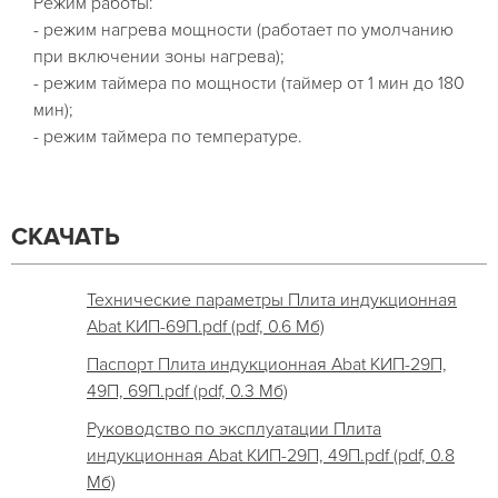
Режим работы:
- режим нагрева мощности (работает по умолчанию
при включении зоны нагрева);
- режим таймера по мощности (таймер от 1 мин до 180
мин);
- режим таймера по температуре.
СКАЧАТЬ
Технические параметры Плита индукционная
Abat КИП-69П.pdf (pdf, 0.6 Мб)
Паспорт Плита индукционная Abat КИП-29П,
49П, 69П.pdf (pdf, 0.3 Мб)
Руководство по эксплуатации Плита
индукционная Abat КИП-29П, 49П.pdf (pdf, 0.8
Мб)