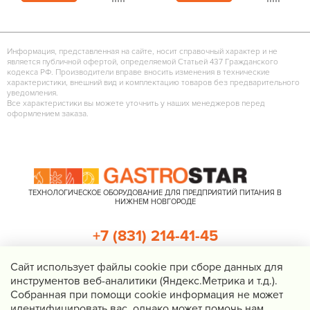
Информация, представленная на сайте, носит справочный характер и не
является публичной офертой, определяемой Статьей 437 Гражданского
кодекса РФ. Производители вправе вносить изменения в технические
характеристики, внешний вид и комплектацию товаров без предварительного
уведомления.
Все характеристики вы можете уточнить у наших менеджеров перед
оформлением заказа.
ТЕХНОЛОГИЧЕСКОЕ ОБОРУДОВАНИЕ ДЛЯ ПРЕДПРИЯТИЙ ПИТАНИЯ В
НИЖНЕМ НОВГОРОДЕ
+7 (831) 214-41-45
+7 (920) 023-22-21
Cайт использует файлы cookie при сборе данных для
инструментов веб-аналитики (Яндекс.Метрика и т.д.).
Перезвоните мне
Собранная при помощи cookie информация не может
идентифицировать вас, однако может помочь нам