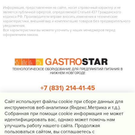
Информация, представленная на сайте, носит справочный характер и не
является публичной офертой, определяемой Статьей 437 Гражданского
кодекса РФ. Производители вправе вносить изменения в технические
характеристики, внешний вид и комплектацию товаров без предварительного
уведомления.
Все характеристики вы можете уточнить у наших менеджеров перед
оформлением заказа.
ТЕХНОЛОГИЧЕСКОЕ ОБОРУДОВАНИЕ ДЛЯ ПРЕДПРИЯТИЙ ПИТАНИЯ В
НИЖНЕМ НОВГОРОДЕ
+7 (831) 214-41-45
+7 (920) 023-22-21
Cайт использует файлы cookie при сборе данных для
инструментов веб-аналитики (Яндекс.Метрика и т.д.).
Перезвоните мне
Собранная при помощи cookie информация не может
идентифицировать вас, однако может помочь нам
Нижний Новгород, Казанское шоссе, д. 4, корп. 3, пом. 1
улучшить работу нашего сайта. Продолжая
info@gastrostar.ru
пользоваться сайтом, вы соглашаетесь с
Политика конфиденциальности