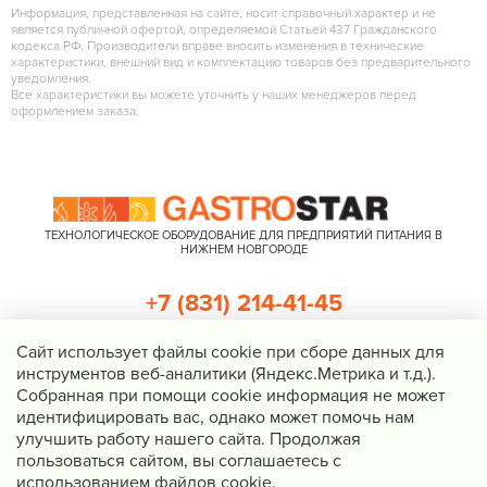
Информация, представленная на сайте, носит справочный характер и не
является публичной офертой, определяемой Статьей 437 Гражданского
кодекса РФ. Производители вправе вносить изменения в технические
характеристики, внешний вид и комплектацию товаров без предварительного
уведомления.
Все характеристики вы можете уточнить у наших менеджеров перед
оформлением заказа.
ТЕХНОЛОГИЧЕСКОЕ ОБОРУДОВАНИЕ ДЛЯ ПРЕДПРИЯТИЙ ПИТАНИЯ В
НИЖНЕМ НОВГОРОДЕ
+7 (831) 214-41-45
+7 (920) 023-22-21
Cайт использует файлы cookie при сборе данных для
инструментов веб-аналитики (Яндекс.Метрика и т.д.).
Перезвоните мне
Собранная при помощи cookie информация не может
идентифицировать вас, однако может помочь нам
Нижний Новгород, Казанское шоссе, д. 4, корп. 3, пом. 1
улучшить работу нашего сайта. Продолжая
info@gastrostar.ru
пользоваться сайтом, вы соглашаетесь с
Политика конфиденциальности
использованием файлов cookie.