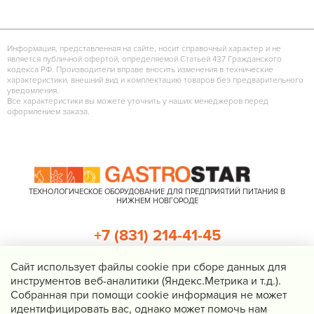
Информация, представленная на сайте, носит справочный характер и не
является публичной офертой, определяемой Статьей 437 Гражданского
кодекса РФ. Производители вправе вносить изменения в технические
характеристики, внешний вид и комплектацию товаров без предварительного
уведомления.
Все характеристики вы можете уточнить у наших менеджеров перед
оформлением заказа.
ТЕХНОЛОГИЧЕСКОЕ ОБОРУДОВАНИЕ ДЛЯ ПРЕДПРИЯТИЙ ПИТАНИЯ В
НИЖНЕМ НОВГОРОДЕ
+7 (831) 214-41-45
+7 (920) 023-22-21
Cайт использует файлы cookie при сборе данных для
инструментов веб-аналитики (Яндекс.Метрика и т.д.).
Перезвоните мне
Собранная при помощи cookie информация не может
идентифицировать вас, однако может помочь нам