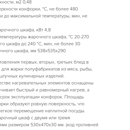
ности, м2 0,48
рхности конфорки, °C, не более 480
и до максимальной температуры, мин, не
рочного шкафа, кВт 4,8
температуры жарочного шкафа, °C 20-270
о шкафа до 240 °C, мин, не более 30
чного шкафа, мм 538x535x290
овления первых, вторых, третьих блюд в
е для жарки полуфабрикатов из мяса, рыбы,
штучных кулинарных изделий.
естве нагревательных элементов оснащены
ечивает быстрый и равномерный нагрев, а
 срок эксплуатации конфорок. Площадь
форки образуют ровную поверхность, что
легкое перемещение наплитной посуды.
арочный шкаф с двумя или тремя
ми размером 530х470х30 мм. (код противней