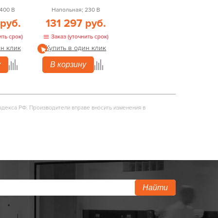
400 В
Напольная; 230 В
 руб.
131 297 руб.
ить срок)
Заказ (уточнить срок)
ин клик
Купить в один клик
у
В корзину
одекса РФ. Производители вправе вносить изменения в
Найти