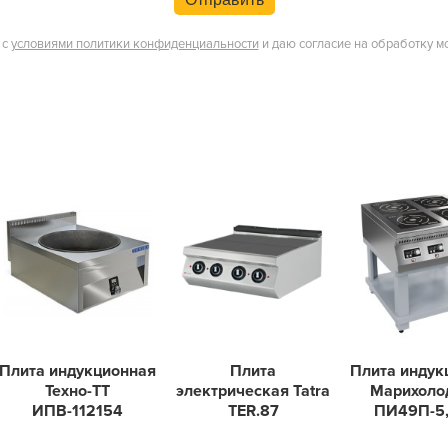
 с
условиями политики конфиденциальности
и даю согласие на обработку м
Плита индукционная
Плита
Плита индук
Техно-ТТ
электрическая Tatra
Марихол
ИПВ-112154
TER.87
ПИ49П-5,