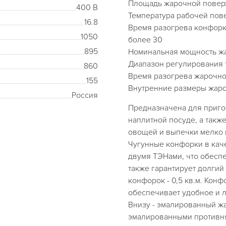
Площадь жарочной поверх
400 В
Температура рабочей пове
16.8
Время разогрева конфорк
1050
более 30
895
Номинальная мощность жа
Диапазон регулирования 
860
Время разогрева жарочног
155
Внутренние размеры жаро
Россия
Предназначена для пригот
наплитной посуде, а такж
овощей и выпечки мелко 
Чугунные конфорки в кач
двумя ТЭНами, что обесп
также гарантирует долгий
конфорок - 0,5 кв.м. Кон
обеспечивает удобное и 
Внизу - эмалированный ж
эмалированными противня