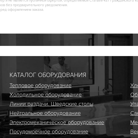
тер и не является публичной офертой, определяемой Статьей 437 Гражданского к
ров без предварительного уведомления.
еред оформлением заказа.
КАТАЛОГ ОБОРУДОВАНИЯ
Тепловое оборудование
Хл
Холодильное оборудование
Об
Линии раздачи. Шведские столы
Уп
Нейтральное оборудование
Са
Электро­механическое оборудование
Ме
Посудомоечное оборудование
Ве