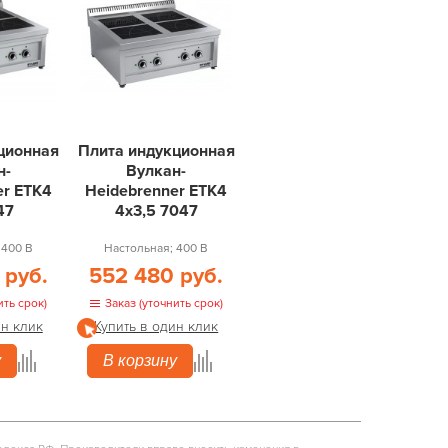
ционная
Плита индукционная
н-
Вулкан-
er ETK4
Heidebrenner ETK4
47
4х3,5 7047
 400 В
Настольная; 400 В
 руб.
552 480 руб.
ить срок)
Заказ (уточнить срок)
ин клик
Купить в один клик
у
В корзину