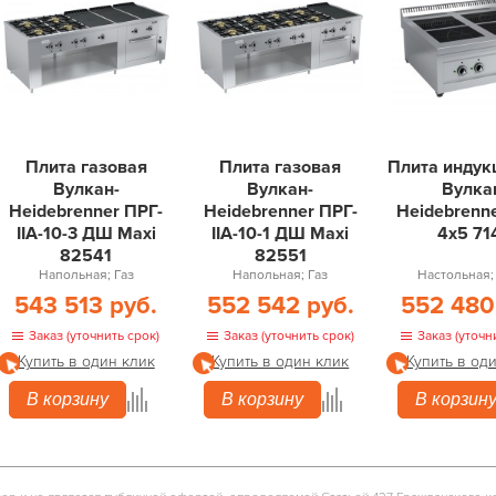
Плита газовая
Плита газовая
Плита индук
Вулкан-
Вулкан-
Вулка
Heidebrenner ПРГ-
Heidebrenner ПРГ-
Heidebrenn
IIA-10-3 ДШ Maxi
IIA-10-1 ДШ Maxi
4х5 71
82541
82551
Напольная; Газ
Напольная; Газ
Настольная;
543 513 руб.
552 542 руб.
552 480
Заказ (уточнить срок)
Заказ (уточнить срок)
Заказ (уточн
Купить в один клик
Купить в один клик
Купить в од
В корзину
В корзину
В корзин