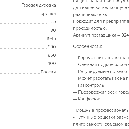
пищи в наплитной посуде
Газовая духовка
для выпечки мелкоштучны
Горелки
различных блюд.
Подходит для предприяти
Газ
проходимостью.
80
Артикул поставщика – 824
1945
Особенности:
990
850
— Корпус плиты выполнен
400
— Съёмная подконфорочн
— Регулируемые по высот
Россия
— Может работать как на 
— Газконтроль
— Пьезорозжиг всех горе
— Конфорки:
- Мощные профессиональ
- Чугунные решетки разм
плите емкости объемом до