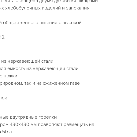
. Плита оснащена двумя духовыми шкафами
х хлебобулочных изделий и запекания
й общественного питания с высокой
12.
 из нержавеющей стали
ая емкость из нержавеющей стали
е ножки
природном, так и на сжиженном газе
лок
ные двухрядные горелки
ером 430х430 мм позволяют размещать на
 50 л