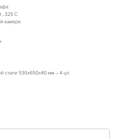
афа:
...325 С
ой камере
ч
 стали 530х650х40 мм – 4 шт.