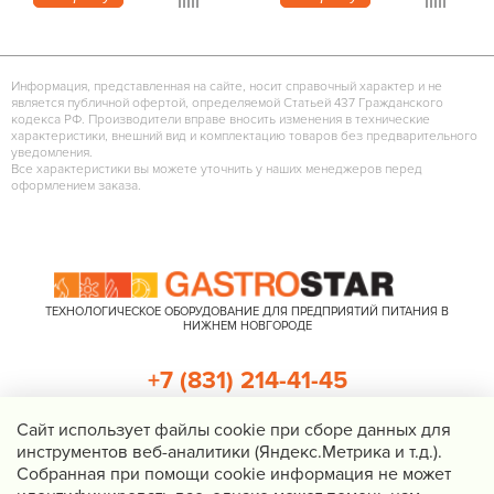
Информация, представленная на сайте, носит справочный характер и не
является публичной офертой, определяемой Статьей 437 Гражданского
кодекса РФ. Производители вправе вносить изменения в технические
характеристики, внешний вид и комплектацию товаров без предварительного
уведомления.
Все характеристики вы можете уточнить у наших менеджеров перед
оформлением заказа.
ТЕХНОЛОГИЧЕСКОЕ ОБОРУДОВАНИЕ ДЛЯ ПРЕДПРИЯТИЙ ПИТАНИЯ В
НИЖНЕМ НОВГОРОДЕ
+7 (831) 214-41-45
+7 (920) 023-22-21
Cайт использует файлы cookie при сборе данных для
инструментов веб-аналитики (Яндекс.Метрика и т.д.).
Перезвоните мне
Собранная при помощи cookie информация не может