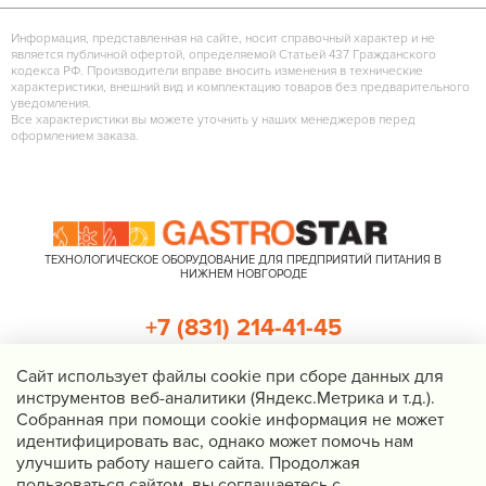
Информация, представленная на сайте, носит справочный характер и не
является публичной офертой, определяемой Статьей 437 Гражданского
кодекса РФ. Производители вправе вносить изменения в технические
характеристики, внешний вид и комплектацию товаров без предварительного
уведомления.
Все характеристики вы можете уточнить у наших менеджеров перед
оформлением заказа.
ТЕХНОЛОГИЧЕСКОЕ ОБОРУДОВАНИЕ ДЛЯ ПРЕДПРИЯТИЙ ПИТАНИЯ В
НИЖНЕМ НОВГОРОДЕ
+7 (831) 214-41-45
+7 (920) 023-22-21
Cайт использует файлы cookie при сборе данных для
инструментов веб-аналитики (Яндекс.Метрика и т.д.).
Перезвоните мне
Собранная при помощи cookie информация не может
идентифицировать вас, однако может помочь нам
Нижний Новгород, Казанское шоссе, д. 4, корп. 3, пом. 1
улучшить работу нашего сайта. Продолжая
info@gastrostar.ru
пользоваться сайтом, вы соглашаетесь с