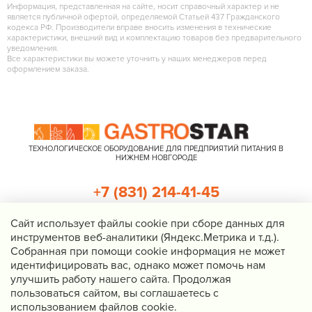
Информация, представленная на сайте, носит справочный характер и не
является публичной офертой, определяемой Статьей 437 Гражданского
кодекса РФ. Производители вправе вносить изменения в технические
характеристики, внешний вид и комплектацию товаров без предварительного
уведомления.
Все характеристики вы можете уточнить у наших менеджеров перед
оформлением заказа.
ТЕХНОЛОГИЧЕСКОЕ ОБОРУДОВАНИЕ ДЛЯ ПРЕДПРИЯТИЙ ПИТАНИЯ В
НИЖНЕМ НОВГОРОДЕ
+7 (831) 214-41-45
+7 (920) 023-22-21
Cайт использует файлы cookie при сборе данных для
инструментов веб-аналитики (Яндекс.Метрика и т.д.).
Перезвоните мне
Собранная при помощи cookie информация не может
идентифицировать вас, однако может помочь нам
Нижний Новгород, Казанское шоссе, д. 4, корп. 3, пом. 1
улучшить работу нашего сайта. Продолжая
info@gastrostar.ru
пользоваться сайтом, вы соглашаетесь с
Политика конфиденциальности
использованием файлов cookie.