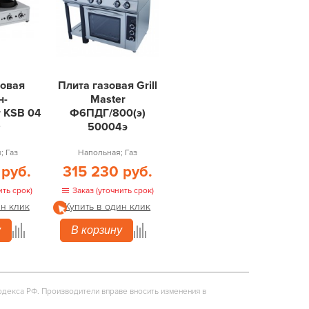
зовая
Плита газовая Grill
н-
Master
r KSB 04
Ф6ПДГ/800(э)
9
50004э
; Газ
Напольная; Газ
 руб.
315 230 руб.
ить срок)
Заказ (уточнить срок)
ин клик
Купить в один клик
у
В корзину
одекса РФ. Производители вправе вносить изменения в