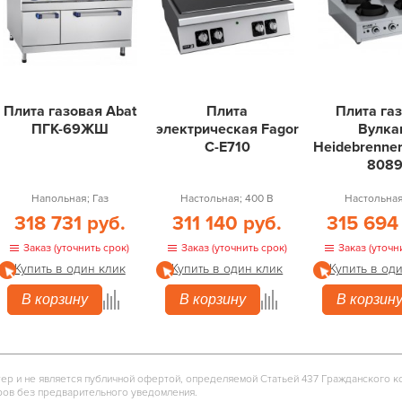
Плита газовая Abat
Плита
Плита га
ПГК-69ЖШ
электрическая Fagor
Вулка
C-E710
Heidebrenne
808
Напольная; Газ
Настольная; 400 В
Настольная
318 731 руб.
311 140 руб.
315 694
Заказ (уточнить срок)
Заказ (уточнить срок)
Заказ (уточн
Купить в один клик
Купить в один клик
Купить в од
В корзину
В корзину
В корзин
тер и не является публичной офертой, определяемой Статьей 437 Гражданского к
ров без предварительного уведомления.