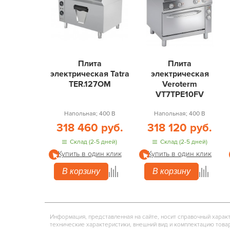
Плита
Плита
электрическая Tatra
электрическая
TER.127OM
Veroterm
VT7TPE10FV
Напольная; 400 В
Напольная; 400 В
318 460 руб.
318 120 руб.
Склад (2-5 дней)
Склад (2-5 дней)
Купить в один клик
Купить в один клик
В корзину
В корзину
Информация, представленная на сайте, носит справочный харак
технические характеристики, внешний вид и комплектацию това