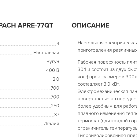
ACH APRE-77QT
ОПИСАНИЕ
Настольная электрическа
4
приготовления различных
Настольная
Чугун
Рабочая поверхность плит
304 и состоит из двух б
400 В
конфорок размером 300х
12.0
составляет 3,0 кВт.
700
Электромеханическая пан
700
поверхностью на передне
250
более удобным для работы
плавного изменения тепл
37
термостат (для каждой го
Италия
ограничитель температур
Гидроизолированная пре