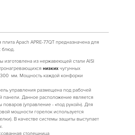
я плита Apach APRE-77QT предназначена для
 блюд.
ы изготовлена из нержавеющей стали AISI
ыстронагревающихся
низких
чугунных
300 мм. Мощность каждой конфорки
ель управления размещена под рабочей
й панели. Данное расположение является
 поваров (управление - «под рукой»). Для
овой мощности горелок используется
релки). В качестве системы защиты выступает
ы.
ссованная столешница