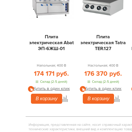
Плита
Плита
электрическая Abat
электрическая Tatra
ЭП-6ЖШ-01
TER.127
Напольная; 400 В
Настольная; 400 В
174 171 руб.
176 370 руб.
Склад (2-5 дней)
Склад (2-5 дней)
Купить в один клик
Купить в один клик
В корзину
В корзину
Информация, представленная на сайте, носит справочный харак
технические характеристики, внешний вид и комплектацию това