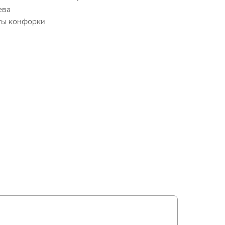
ева
ты конфорки