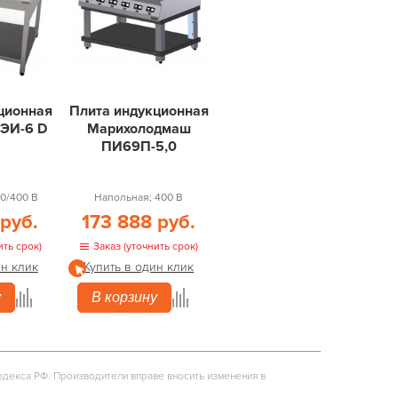
ционная
Плита индукционная
ПЭИ-6 D
Марихолодмаш
ПИ69П-5,0
0/400 В
Напольная; 400 В
 руб.
173 888 руб.
ить срок)
Заказ (уточнить срок)
ин клик
Купить в один клик
у
В корзину
одекса РФ. Производители вправе вносить изменения в