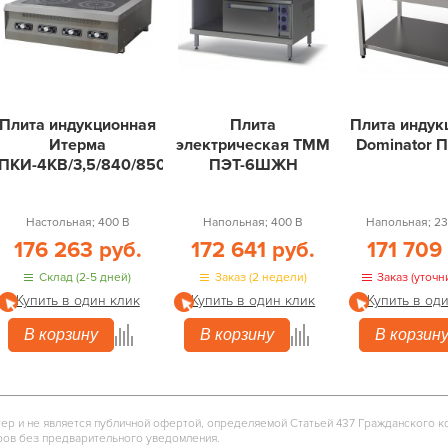
Плита индукционная
Плита
Плита индук
Итерма
электрическая ТММ
Dominator 
ПКИ-4КВ/3,5/840/850/360
ПЭТ-6ШЖН
Настольная; 400 В
Напольная; 400 В
Напольная; 23
176 263 руб.
172 641 руб.
171 709
Склад (2-5 дней)
Заказ (2 недели)
Заказ (уточн
Купить в один клик
Купить в один клик
Купить в од
В корзину
В корзину
В корзин
тер и не является публичной офертой, определяемой Статьей 437 Гражданского к
ров без предварительного уведомления.