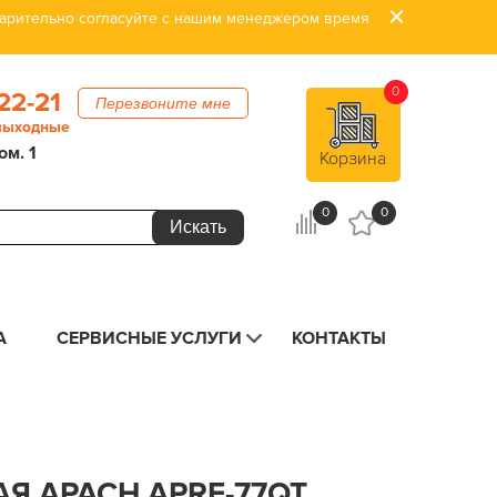
дварительно согласуйте с нашим менеджером время
0
22-21
Перезвоните мне
 выходные
ом. 1
Корзина
0
0
А
СЕРВИСНЫЕ УСЛУГИ
КОНТАКТЫ
Я APACH APRE-77QT