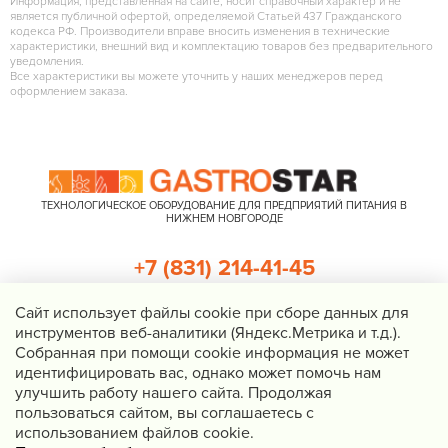
Информация, представленная на сайте, носит справочный характер и не
является публичной офертой, определяемой Статьей 437 Гражданского
кодекса РФ. Производители вправе вносить изменения в технические
характеристики, внешний вид и комплектацию товаров без предварительного
уведомления.
Все характеристики вы можете уточнить у наших менеджеров перед
оформлением заказа.
ТЕХНОЛОГИЧЕСКОЕ ОБОРУДОВАНИЕ ДЛЯ ПРЕДПРИЯТИЙ ПИТАНИЯ В
НИЖНЕМ НОВГОРОДЕ
+7 (831) 214-41-45
+7 (920) 023-22-21
Cайт использует файлы cookie при сборе данных для
инструментов веб-аналитики (Яндекс.Метрика и т.д.).
Перезвоните мне
Собранная при помощи cookie информация не может
идентифицировать вас, однако может помочь нам
Нижний Новгород, Казанское шоссе, д. 4, корп. 3, пом. 1
улучшить работу нашего сайта. Продолжая
info@gastrostar.ru
пользоваться сайтом, вы соглашаетесь с
Политика конфиденциальности
использованием файлов cookie.