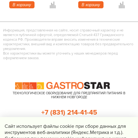
В корзину
В корзину
Информация, представленная на сайте, носит справочный характер и не
является публичной офертой, определяемой Статьей 437 Гражданского
кодекса РФ. Производители вправе вносить изменения в технические
характеристики, внешний вид и комплектацию товаров без предварительного
уведомления.
Все характеристики вы можете уточнить у наших менеджеров перед
оформлением заказа.
ТЕХНОЛОГИЧЕСКОЕ ОБОРУДОВАНИЕ ДЛЯ ПРЕДПРИЯТИЙ ПИТАНИЯ В
НИЖНЕМ НОВГОРОДЕ
+7 (831) 214-41-45
+7 (920) 023-22-21
Cайт использует файлы cookie при сборе данных для
инструментов веб-аналитики (Яндекс.Метрика и т.д.).
Перезвоните мне