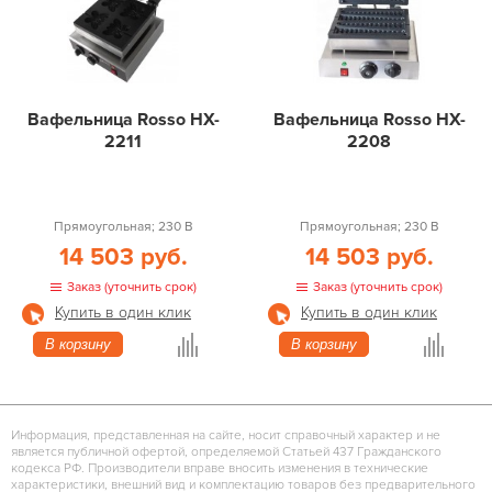
Вафельница Rosso HX-
Вафельница Rosso HX-
2211
2208
Прямоугольная; 230 В
Прямоугольная; 230 В
14 503 руб.
14 503 руб.
Заказ (уточнить срок)
Заказ (уточнить срок)
Купить в один клик
Купить в один клик
В корзину
В корзину
Информация, представленная на сайте, носит справочный характер и не
является публичной офертой, определяемой Статьей 437 Гражданского
кодекса РФ. Производители вправе вносить изменения в технические
характеристики, внешний вид и комплектацию товаров без предварительного