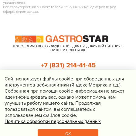
уведомления.
Все характеристики вы можете уточнить у наших менеджеров перед
оформлением заказа.
ТЕХНОЛОГИЧЕСКОЕ ОБОРУДОВАНИЕ ДЛЯ ПРЕДПРИЯТИЙ ПИТАНИЯ В
НИЖНЕМ НОВГОРОДЕ
+7 (831) 214-41-45
+7 (920) 023-22-21
Cайт использует файлы cookie при сборе данных для
инструментов веб-аналитики (Яндекс.Метрика и т.д.).
Перезвоните мне
Собранная при помощи cookie информация не может
идентифицировать вас, однако может помочь нам
Нижний Новгород, Казанское шоссе, д. 4, корп. 3, пом. 1
улучшить работу нашего сайта. Продолжая
info@gastrostar.ru
пользоваться сайтом, вы соглашаетесь с
Политика конфиденциальности
использованием файлов cookie.
Политика обработки персональных данных
© 2016 - 2026 Gastrostar, интернет-магазин технологического
оборудования для предприятий общественного питания
OK