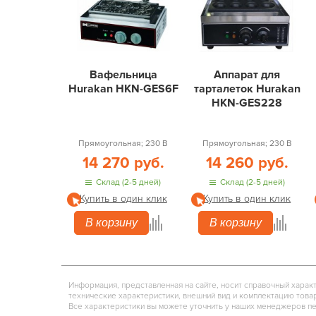
Вафельница
Аппарат для
Hurakan HKN-GES6F
тарталеток Hurakan
HKN-GES228
Прямоугольная; 230 В
Прямоугольная; 230 В
14 270 руб.
14 260 руб.
Склад (2-5 дней)
Склад (2-5 дней)
Купить в один клик
Купить в один клик
В корзину
В корзину
Информация, представленная на сайте, носит справочный харак
технические характеристики, внешний вид и комплектацию това
Все характеристики вы можете уточнить у наших менеджеров п