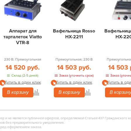
Аппарат для
Вафельница Rosso
Вафельница
тарталеток Viatto
HX-2211
HX-22
VTR-8
230 В; Прямоугольная
Прямоугольная; 230 В
Прямоугольная
14 520 руб.
14 503 руб.
14 503 
Склад (2-5 дней)
Заказ (уточнить срок)
Заказ (уточн
Купить в один клик
Купить в один клик
Купить в од
В корзину
В корзину
В корзин
тер и не является публичной офертой, определяемой Статьей 437 Гражданского к
ров без предварительного уведомления.
еред оформлением заказа.