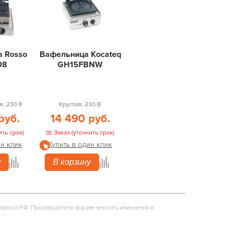
 Rosso
Вафельница Kocateq
08
GH15FBNW
; 230 В
Круглая; 230 В
руб.
14 490 руб.
ить срок)
Заказ (уточнить срок)
ин клик
Купить в один клик
у
В корзину
одекса РФ. Производители вправе вносить изменения в