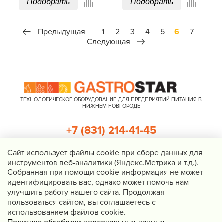
Подобрать
Подобрать
Предыдущая
1
2
3
4
5
6
7
Следующая
ТЕХНОЛОГИЧЕСКОЕ ОБОРУДОВАНИЕ ДЛЯ ПРЕДПРИЯТИЙ ПИТАНИЯ В
НИЖНЕМ НОВГОРОДЕ
+7 (831) 214-41-45
+7 (920) 023-22-21
Cайт использует файлы cookie при сборе данных для
инструментов веб-аналитики (Яндекс.Метрика и т.д.).
Перезвоните мне
Собранная при помощи cookie информация не может
идентифицировать вас, однако может помочь нам
Нижний Новгород, Казанское шоссе, д. 4, корп. 3, пом. 1
улучшить работу нашего сайта. Продолжая
info@gastrostar.ru
пользоваться сайтом, вы соглашаетесь с
Политика конфиденциальности
использованием файлов cookie.