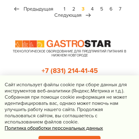
Предыдущая
1
2
3
4
5
6
7
Следующая
ТЕХНОЛОГИЧЕСКОЕ ОБОРУДОВАНИЕ ДЛЯ ПРЕДПРИЯТИЙ ПИТАНИЯ В
НИЖНЕМ НОВГОРОДЕ
+7 (831) 214-41-45
+7 (920) 023-22-21
Cайт использует файлы cookie при сборе данных для
инструментов веб-аналитики (Яндекс.Метрика и т.д.).
Перезвоните мне
Собранная при помощи cookie информация не может
идентифицировать вас, однако может помочь нам
Нижний Новгород, Казанское шоссе, д. 4, корп. 3, пом. 1
улучшить работу нашего сайта. Продолжая
info@gastrostar.ru
пользоваться сайтом, вы соглашаетесь с
Политика конфиденциальности
использованием файлов cookie.
Политика обработки персональных данных
© 2016 - 2026 Gastrostar, интернет-магазин технологического
оборудования для предприятий общественного питания