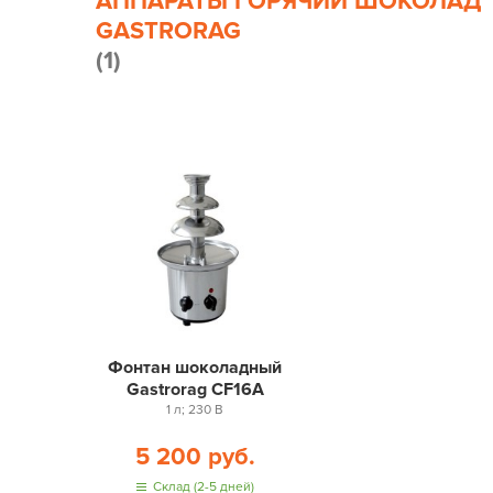
АППАРАТЫ ГОРЯЧИЙ ШОКОЛАД
GASTRORAG
(1)
Фонтан шоколадный
Gastrorag CF16A
1 л; 230 В
5 200 руб.
Склад (2-5 дней)