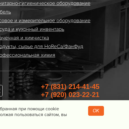
нитарно-гигиеническое оборудование
бель
совое и измерительное оборудование
суда и кухонный инвентарь
ачечная и химчистка
одукты, сырье для HoReCa/ФанФуд
офессиональная химия
+7 (831) 214-41-45
+7 (920) 023-22-21
Перезвоните мне
Собранная при помощи cookie
OK
олжая пользоваться сайтом, вы