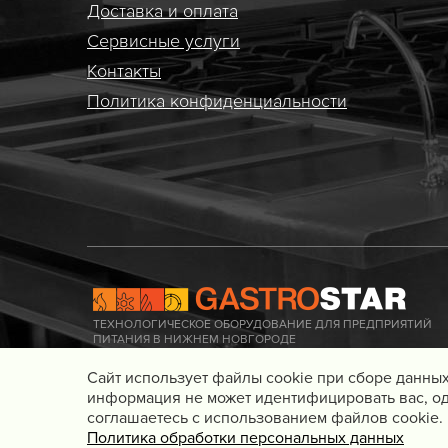
Доставка и оплата
Сервисные услуги
Контакты
Политика конфиденциальности
ТЕХНОЛОГИЧЕСКОЕ ОБОРУДОВАНИЕ ДЛЯ ПРЕДПРИЯТИЙ
ПИТАНИЯ В НИЖНЕМ НОВГОРОДЕ
Cайт использует файлы cookie при сборе данных
информация не может идентифицировать вас, од
соглашаетесь с использованием файлов cookie.
© 2016 - 2026 Gastrostar, интернет-магазин технологического обор
Политика обработки персональных данных
общественного питания