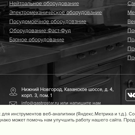
Нейтральное оборудование
Са
Электро­механическое оборудование
Ме
Посудомоечное оборудование
Ве
Оборудование Фаст-Фуд
По
Барное оборудование
Пр
Пр
Пр
Нижний Новгород, Казанское шоссе, д. 4,
корп. 3, пом. 1
info@gastrostar.ru
или напишите нам
 для инструментов веб-аналитики (Яндекс.Метрика и т.д.). 
нако может помочь нам улучшить работу нашего сайта. Прод
удования для предприятий
Вебмеханика
— создание сайтов