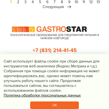
1
2
3
4
5
6
7
8
9
10
11
12
13
Следующая
ТЕХНОЛОГИЧЕСКОЕ ОБОРУДОВАНИЕ ДЛЯ ПРЕДПРИЯТИЙ ПИТАНИЯ В
НИЖНЕМ НОВГОРОДЕ
+7 (831) 214-41-45
+7 (920) 023-22-21
Cайт использует файлы cookie при сборе данных для
инструментов веб-аналитики (Яндекс.Метрика и т.д.).
Перезвоните мне
Собранная при помощи cookie информация не может
идентифицировать вас, однако может помочь нам
Нижний Новгород, Казанское шоссе, д. 4, корп. 3, пом. 1
улучшить работу нашего сайта. Продолжая
info@gastrostar.ru
пользоваться сайтом, вы соглашаетесь с
Политика конфиденциальности
использованием файлов cookie.
Политика обработки персональных данных
© 2016 - 2026 Gastrostar, интернет-магазин технологического
оборудования для предприятий общественного питания
OK
Вебмеханика
— создание сайтов