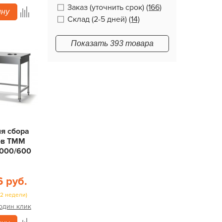
Заказ (уточнить срок)
(166)
ину
Склад (2-5 дней)
(14)
Показать 393 товара
ля сбора
ов ТММ
1000/600
6 руб.
(2 недели)
 один клик