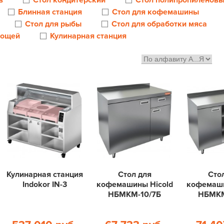
в
Стол кондитерский
Стол полипропиленов
Блинная станция
Стол для кофемашины
Стол для рыбы
Стол для обработки мяса
вощей
Кулинарная станция
Кулинарная станция
Стол для
Сто
Indokor IN-3
кофемашины Hicold
кофемаши
НБМКМ-10/7Б
НБМКМ