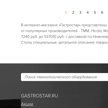
1
2
3
4
5
6
В интернет-магазине «Гастростар» представлен
от популярных производителей - ТММ, Hicold, М
7240 руб. до 537010 руб. с доставкой по Нижнем
Столы специальные, детальное описание товара 
GASTROSTAR.RU
Акции