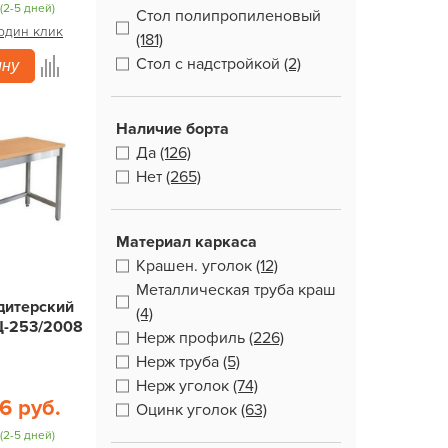
(2-5 дней)
Стол полипропиленовый
 один клик
(181)
Стол с надстройкой
(2)
ину
Наличие борта
Да
(126)
Нет
(265)
Материал каркаса
Крашен. уголок
(12)
Металлическая труба краш
дитерский
(4)
Ц-253/2008
Нерж профиль
(226)
Нерж труба
(5)
Нерж уголок
(74)
6 руб.
Оцинк уголок
(63)
(2-5 дней)