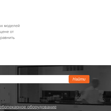
ых моделей
цене от
сравнить
Найти
ебопекарное оборудование