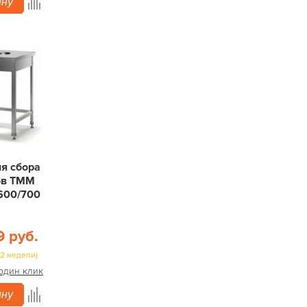
ину
ля сбора
ов ТММ
600/700
9 руб.
(2 недели)
 один клик
ину