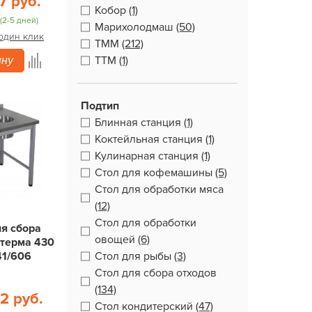
7 руб.
Кобор
(1)
(2-5 дней)
Марихолодмаш
(50)
 один клик
ТММ
(212)
ТТМ
(1)
ину
Подтип
Блинная станция
(1)
Коктейльная станция
(1)
Кулинарная станция
(1)
Стол для кофемашины
(5)
Стол для обработки мяса
(12)
Стол для обработки
ля сбора
овощей
(6)
Итерма 430
41/606
Стол для рыбы
(3)
Стол для сбора отходов
(134)
2 руб.
Стол кондитерский
(47)