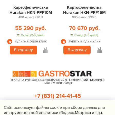
Картофелечистка
Картофелечистка
Hurakan HKN-PPF10M
Hurakan HKN-PPF15M
480 кг/час; 230 В
900 кг/час; 230 В
55 290 руб.
70 670 руб.
Склад (2-5 дней)
Склад (2-5 дней)
Купить в один клик
Купить в один клик
В корзину
В корзину
ТЕХНОЛОГИЧЕСКОЕ ОБОРУДОВАНИЕ ДЛЯ ПРЕДПРИЯТИЙ ПИТАНИЯ В
НИЖНЕМ НОВГОРОДЕ
+7 (831) 214-41-45
+7 (920) 023-22-21
Cайт использует файлы cookie при сборе данных для
инструментов веб-аналитики (Яндекс.Метрика и т.д.).
Перезвоните мне