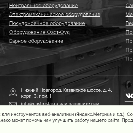
Нейтральное оборудование
Са
Электро­механическое оборудование
Ме
Посудомоечное оборудование
Ве
Оборудование Фаст-Фуд
По
Барное оборудование
Пр
Пр
Пр
Нижний Новгород, Казанское шоссе, д. 4,
корп. 3, пом. 1
info@gastrostar.ru
или напишите нам
 для инструментов веб-аналитики (Яндекс.Метрика и т.д.). 
нако может помочь нам улучшить работу нашего сайта. Прод
удования для предприятий
Вебмеханика
— создание сайтов