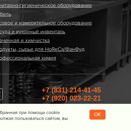
нитарно-гигиеническое оборудование
бель
совое и измерительное оборудование
суда и кухонный инвентарь
ачечная и химчистка
одукты, сырье для HoReCa/ФанФуд
офессиональная химия
+7 (831) 214-41-45
+7 (920) 023-22-21
Перезвоните мне
Собранная при помощи cookie
OK
олжая пользоваться сайтом, вы