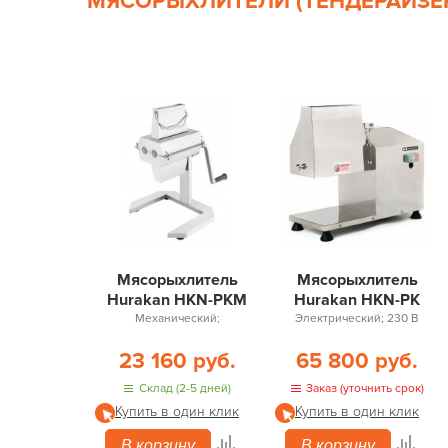
МЯСОРЫХЛИТЕЛИ (ТЕНДЕРАЙЗЕ
Мясорыхлитель
Мясорыхлитель
Hurakan HKN-PKM
Hurakan HKN-PK
Механический;
Электрический; 230 В
23 160 руб.
65 800 руб.
Склад (2-5 дней)
Заказ (уточнить срок)
Купить в один клик
Купить в один клик
В корзину
В корзину