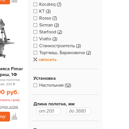
Kocateq
(7)
KT
(3)
Rosso
(7)
Sirman
(3)
Starfood
(2)
Viatto
(3)
Станкостроитель
(3)
Торгмаш, Барановичи
(2)
СБРОСИТЬ
мяса Fimar
краш, 1Ф
Установка
ина полотна;
ая; 230 В
Настольная
(12)
90 руб.
очнить срок)
Длина полотна, мм
 один клик
ину