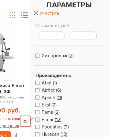
ПАРАМЕТРЫ
ОЧИСТИТЬ
Стоимость, руб
Хит продаж
(2)
Производитель
Abat
(1)
мяса Fimar
Airhot
(6)
0, 3Ф
Apach
(11)
1830 мм-длина
а; 400 В
Eksi
(2)
00 руб.
Fama
(2)
очнить срок)
Fimar
(12)
 один клик
Foodatlas
(3)
Hurakan
(13)
ину