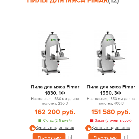
ПИЛЫ ДЛЯ МЯСА FIMAR
(12)
Пила для мяса Fimar
Пила для мяса Fimar
1830, 1Ф
1550, 3Ф
Настольная; 1830 мм-длина
Настольная; 1550 мм-длина
полотна; 230 В
полотна; 400 В
162 200 руб.
151 580 руб.
Склад (2-5 дней)
Заказ (уточнить срок)
Купить в один клик
Купить в один клик
В корзину
В корзину