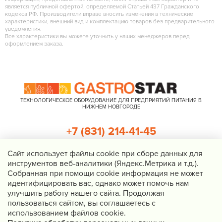
является публичной офертой, определяемой Статьей 437 Гражданского
кодекса РФ. Производители вправе вносить изменения в технические
характеристики, внешний вид и комплектацию товаров без предварительного
уведомления.
Все характеристики вы можете уточнить у наших менеджеров перед
оформлением заказа.
ТЕХНОЛОГИЧЕСКОЕ ОБОРУДОВАНИЕ ДЛЯ ПРЕДПРИЯТИЙ ПИТАНИЯ В
НИЖНЕМ НОВГОРОДЕ
+7 (831) 214-41-45
+7 (920) 023-22-21
Cайт использует файлы cookie при сборе данных для
инструментов веб-аналитики (Яндекс.Метрика и т.д.).
Перезвоните мне
Собранная при помощи cookie информация не может
идентифицировать вас, однако может помочь нам
Нижний Новгород, Казанское шоссе, д. 4, корп. 3, пом. 1
улучшить работу нашего сайта. Продолжая
info@gastrostar.ru
пользоваться сайтом, вы соглашаетесь с
Политика конфиденциальности
использованием файлов cookie.