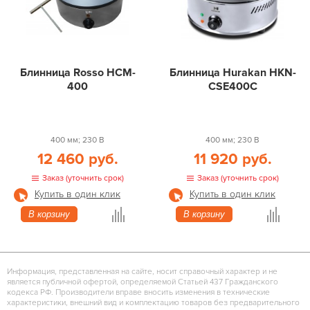
Блинница Rosso HCM-
Блинница Hurakan HKN-
400
CSE400C
400 мм; 230 В
400 мм; 230 В
12 460 руб.
11 920 руб.
Заказ (уточнить срок)
Заказ (уточнить срок)
Купить в один клик
Купить в один клик
В корзину
В корзину
Информация, представленная на сайте, носит справочный характер и не
является публичной офертой, определяемой Статьей 437 Гражданского
кодекса РФ. Производители вправе вносить изменения в технические
характеристики, внешний вид и комплектацию товаров без предварительного