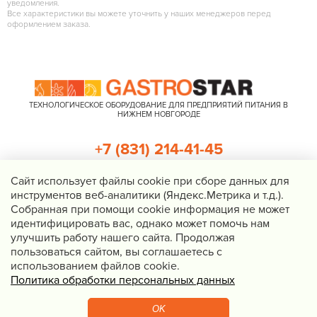
уведомления.
Все характеристики вы можете уточнить у наших менеджеров перед
оформлением заказа.
ТЕХНОЛОГИЧЕСКОЕ ОБОРУДОВАНИЕ ДЛЯ ПРЕДПРИЯТИЙ ПИТАНИЯ В
НИЖНЕМ НОВГОРОДЕ
+7 (831) 214-41-45
+7 (920) 023-22-21
Cайт использует файлы cookie при сборе данных для
инструментов веб-аналитики (Яндекс.Метрика и т.д.).
Перезвоните мне
Собранная при помощи cookie информация не может
идентифицировать вас, однако может помочь нам
Нижний Новгород, Казанское шоссе, д. 4, корп. 3, пом. 1
улучшить работу нашего сайта. Продолжая
info@gastrostar.ru
пользоваться сайтом, вы соглашаетесь с
Политика конфиденциальности
использованием файлов cookie.
Политика обработки персональных данных
© 2016 - 2026 Gastrostar, интернет-магазин технологического
оборудования для предприятий общественного питания
OK
Вебмеханика
— создание сайтов