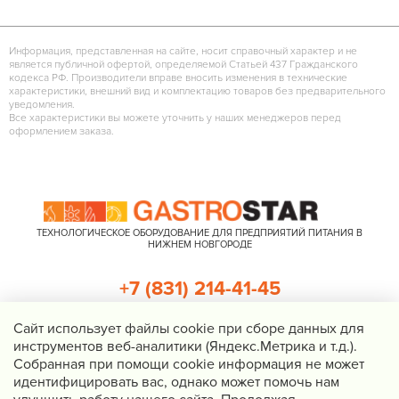
Информация, представленная на сайте, носит справочный характер и не
является публичной офертой, определяемой Статьей 437 Гражданского
кодекса РФ. Производители вправе вносить изменения в технические
характеристики, внешний вид и комплектацию товаров без предварительного
уведомления.
Все характеристики вы можете уточнить у наших менеджеров перед
оформлением заказа.
ТЕХНОЛОГИЧЕСКОЕ ОБОРУДОВАНИЕ ДЛЯ ПРЕДПРИЯТИЙ ПИТАНИЯ В
НИЖНЕМ НОВГОРОДЕ
+7 (831) 214-41-45
+7 (920) 023-22-21
Cайт использует файлы cookie при сборе данных для
инструментов веб-аналитики (Яндекс.Метрика и т.д.).
Перезвоните мне
Собранная при помощи cookie информация не может
идентифицировать вас, однако может помочь нам
Нижний Новгород, Казанское шоссе, д. 4, корп. 3, пом. 1