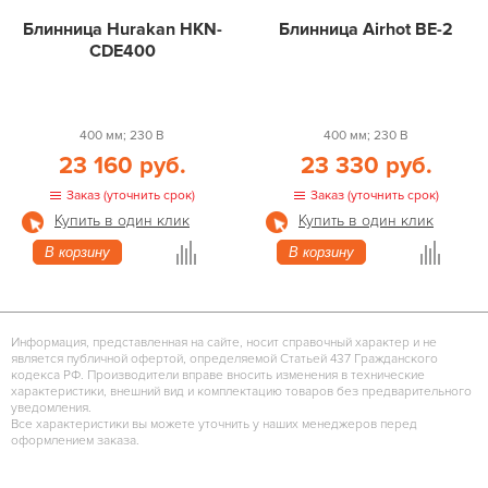
Блинница Hurakan HKN-
Блинница Airhot BE-2
CDE400
400 мм; 230 В
400 мм; 230 В
23 160 руб.
23 330 руб.
Заказ (уточнить срок)
Заказ (уточнить срок)
Купить в один клик
Купить в один клик
В корзину
В корзину
Информация, представленная на сайте, носит справочный характер и не
является публичной офертой, определяемой Статьей 437 Гражданского
кодекса РФ. Производители вправе вносить изменения в технические
характеристики, внешний вид и комплектацию товаров без предварительного
уведомления.
Все характеристики вы можете уточнить у наших менеджеров перед
оформлением заказа.