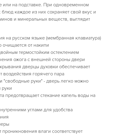
е или на подставке. При одновременном
блюд каждое из них сохраняет свой вкус и
аминов и минеральных веществ, выглядит
я на русском языке (мембранная клавиатура)
о очищается от накипи
двойным термостойким остеклением
чения ожога с внешней стороны двери
крывания дверцы духовки обеспечивает
т воздействия горячего пара
 "свободные руки" - дверь легко можно
 руки
та предотвращает стекание капель воды на
внутренними углами для удобства
ания
меры
т проникновения влаги соответствует