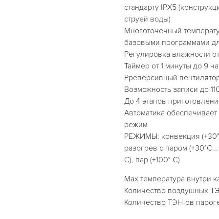
стандарту IPX5 (конструк
струей воды)
Многоточечный температу
базовыми программами д
Регулировка влажности о
Таймер от 1 минуты до 9 ч
Рреверсивный вентилято
Возможность записи до 1
До 4 этапов приготовлен
Автоматика обеспечивает
режим
РЕЖИМЫ: конвекция (+30°С.
разогрев с паром (+30°С...
С), пар (+100° С)
Max температура внутри к
Количество воздушных ТЭН
Количество ТЭН-ов пароге