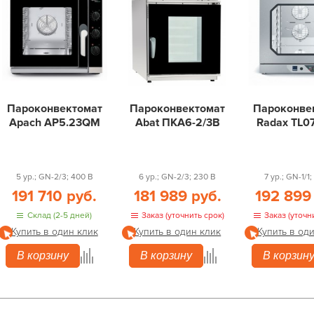
Пароконвектомат
Пароконвектомат
Пароконве
Apach AP5.23QM
Abat ПКА6-2/3В
Radax TL0
5 ур.; GN-2/3; 400 В
6 ур.; GN-2/3; 230 В
7 ур.; GN-1/1
191 710 руб.
181 989 руб.
192 899
Склад (2-5 дней)
Заказ (уточнить срок)
Заказ (уточн
Купить в один клик
Купить в один клик
Купить в од
В корзину
В корзину
В корзин