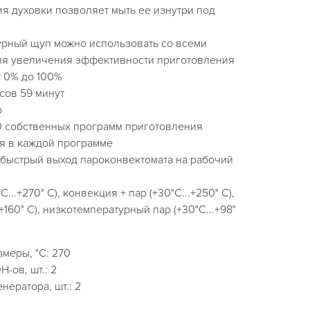
ция духовки позволяет мыть ее изнутри под
рный щуп можно использовать со всеми
ля увеличения эффективности приготовления
т 0% до 100%
асов 59 минут
р
10 собственных программ приготовления
ия в каждой программе
 быстрый выход пароконвектомата на рабочий
..+270° С), конвекция + пар (+30°С...+250° С),
+160° С), низкотемпературный пар (+30°С...+98°
амеры, °C: 270
-ов, шт.: 2
нератора, шт.: 2