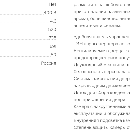
Нет
разместить на любом стол
приготовлении различных 
400 В
аромат, большинство вит
4.6
аппетитным и свежим.
520
Удобная панель управлени
735
ТЭН парогенератора легк
691
Вентилируемая дверца с 
50
предотвращает риск полу
Россия
Двухходовый механизм от
безопасность персонала о
Система закрывания двери
закрыть одним движением
Лоток для сбора конденса
пол при открытии двери
Камера с закругленными 
эксплуатации и обслужив
Внутренняя подсветка ка
Степень защиты камеры о