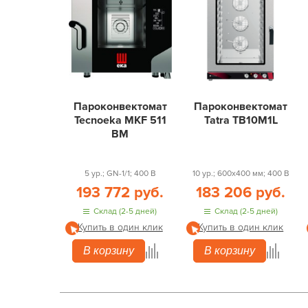
Пароконвектомат
Пароконвектомат
Tecnoeka MKF 511
Tatra TB10M1L
BM
5 ур.; GN-1/1; 400 В
10 ур.; 600х400 мм; 400 В
193 772 руб.
183 206 руб.
Склад (2-5 дней)
Склад (2-5 дней)
Купить в один клик
Купить в один клик
В корзину
В корзину