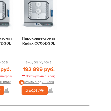
ктомат
Пароконвектомат
7DG0L
Radax CC06DG0L
; 400 В
6 ур.; GN-1/1; 400 В
 руб.
192 899 руб.
ить срок)
Заказ (уточнить срок)
ин клик
Купить в один клик
у
В корзину