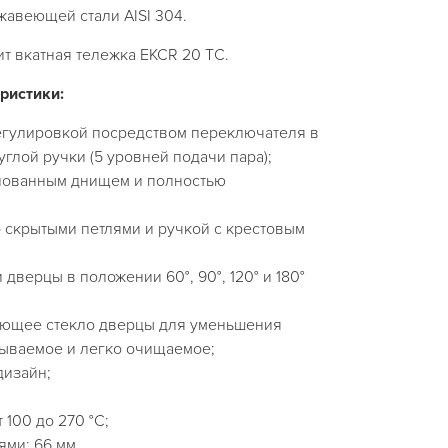
жавеющей стали AISI 304.
ит вкатная тележка EKCR 20 TC.
ристики:
регулировкой посредством переключателя в
углой ручки (5 уровней подачи пара);
мпованным днищем и полностью
 скрытыми петлями и ручкой с крестовым
дверцы в положении 60°, 90°, 120° и 180°
ающее стекло дверцы для уменьшения
рываемое и легко очищаемое;
дизайн;
 100 до 270 °С;
ями: 66 мм.