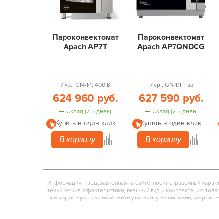
Пароконвектомат
Пароконвектомат
Apach AP7T
Apach AP7QNDCG
7 ур.; GN-1/1; 400 В
7 ур.; GN-1/1; Газ
624 960 руб.
627 590 руб.
Склад (2-5 дней)
Склад (2-5 дней)
Купить в один клик
Купить в один клик
В корзину
В корзину
Информация, представленная на сайте, носит справочный харак
технические характеристики, внешний вид и комплектацию това
Все характеристики вы можете уточнить у наших менеджеров п