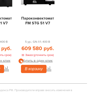
ктомат
Пароконвектомат
1 V7
FM STG 51 V7
; 400 В
5 ур.; GN-1/1; 400 В
 руб.
609 580 руб.
ить срок)
Заказ (уточнить срок)
ин клик
Купить в один клик
у
В корзину
одекса РФ. Производители вправе вносить изменения в