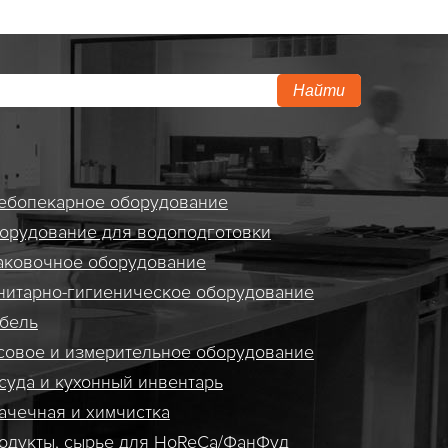
Найти
ебопекарное оборудование
орудование для водоподготовки
аковочное оборудование
нитарно-гигиеническое оборудование
бель
совое и измерительное оборудование
суда и кухонный инвентарь
ачечная и химчистка
одукты, сырье для HoReCa/ФанФуд