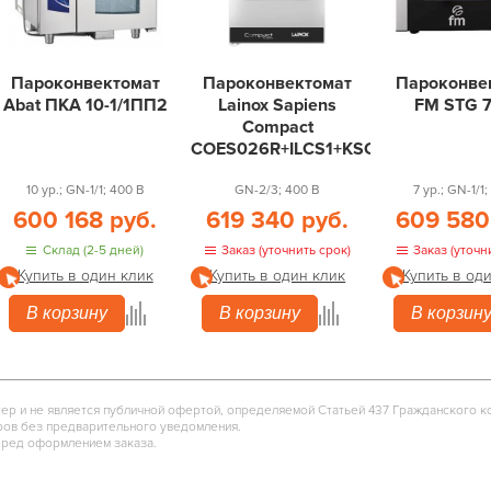
Пароконвектомат
Пароконвектомат
Пароконве
Abat ПКА 10-1/1ПП2
Lainox Sapiens
FM STG 7
Compact
COES026R+ILCS1+KSC004O
10 ур.; GN-1/1; 400 В
GN-2/3; 400 В
7 ур.; GN-1/1
600 168 руб.
619 340 руб.
609 580
Склад (2-5 дней)
Заказ (уточнить срок)
Заказ (уточн
Купить в один клик
Купить в один клик
Купить в од
В корзину
В корзину
В корзин
тер и не является публичной офертой, определяемой Статьей 437 Гражданского к
ров без предварительного уведомления.
еред оформлением заказа.