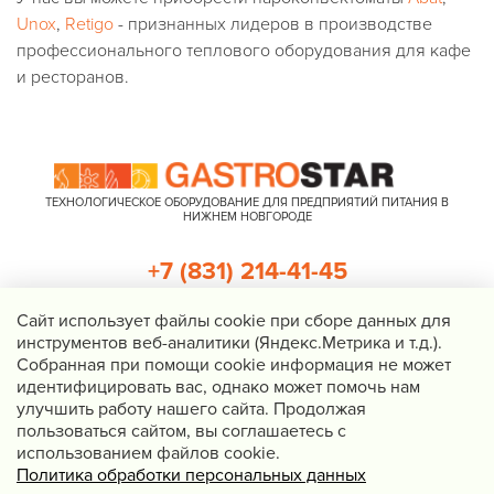
Unox
,
Retigo
- признанных лидеров в производстве
профессионального теплового оборудования для кафе
и ресторанов.
ТЕХНОЛОГИЧЕСКОЕ ОБОРУДОВАНИЕ ДЛЯ ПРЕДПРИЯТИЙ ПИТАНИЯ В
НИЖНЕМ НОВГОРОДЕ
+7 (831) 214-41-45
+7 (920) 023-22-21
Cайт использует файлы cookie при сборе данных для
инструментов веб-аналитики (Яндекс.Метрика и т.д.).
Перезвоните мне
Собранная при помощи cookie информация не может
идентифицировать вас, однако может помочь нам
Нижний Новгород, Казанское шоссе, д. 4, корп. 3, пом. 1
улучшить работу нашего сайта. Продолжая
info@gastrostar.ru
пользоваться сайтом, вы соглашаетесь с
Политика конфиденциальности
использованием файлов cookie.
Политика обработки персональных данных