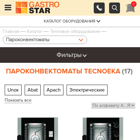
0
КАТАЛОГ ОБОРУДОВАНИЯ
Главная
Каталог
Тепловое оборудование
Пароконвектоматы
Фильтры
ПАРОКОНВЕКТОМАТЫ TECNOEKA
(17)
Unox
Abat
Apach
Электрические
Показать все
Газовые
6 уровней
10 уровней
20 уровней