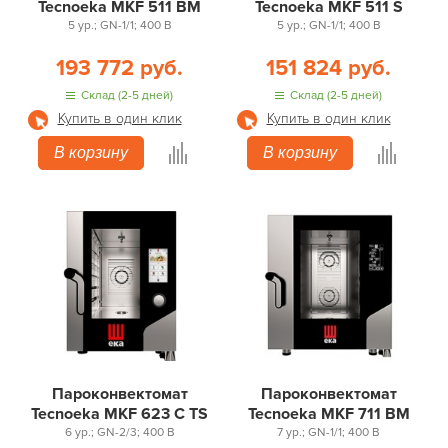
Tecnoeka MKF 511 BM
Tecnoeka MKF 511 S
5 ур.; GN-1/1; 400 В
5 ур.; GN-1/1; 400 В
193 772 руб.
151 824 руб.
Склад (2-5 дней)
Склад (2-5 дней)
Купить в один клик
Купить в один клик
В корзину
В корзину
Пароконвектомат
Пароконвектомат
Tecnoeka MKF 623 C TS
Tecnoeka MKF 711 BM
6 ур.; GN-2/3; 400 В
7 ур.; GN-1/1; 400 В