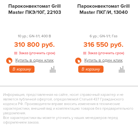
Пароконвектомат Grill
Пароконвектомат Grill
Master ПКЭ/10Г, 22103
Master ПКГ/И, 13040
10 ур.; GN-1/1; 400 В
6 ур.; GN-1/1; Газ
310 800 руб.
316 550 руб.
Заказ (уточнить срок)
Заказ (уточнить срок)
Купить в один клик
Купить в один клик
В корзину
В корзину
Информация, представленная на сайте, носит справочный характер и не
является публичной офертой, определяемой Статьей 437 Гражданского
кодекса РФ. Производители вправе вносить изменения в технические
характеристики, внешний вид и комплектацию товаров без предварительного
уведомления.
Все характеристики вы можете уточнить у наших менеджеров перед
оформлением заказа.