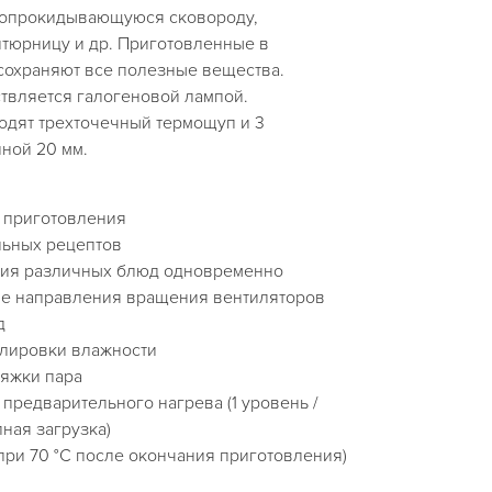
 опрокидывающуюся сковороду,
тюрницу и др. Приготовленные в
сохраняют все полезные вещества.
твляется галогеновой лампой.
дят трехточечный термощуп и 3
иной 20 мм.
в приготовления
льных рецептов
ния различных блюд одновременно
ие направления вращения вентиляторов
д
улировки влажности
яжки пара
предварительного нагрева (1 уровень /
лная загрузка)
при 70 °C после окончания приготовления)