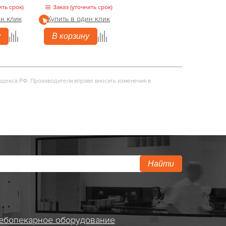
ить срок)
Заказ (уточнить срок)
ин клик
Купить в один клик
у
В корзину
одекса РФ. Производители вправе вносить изменения в
Найти
ебопекарное оборудование