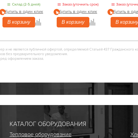
Склад (2-5 дней)
Заказ (уточнить срок)
Заказ (уточн
Купить в один клик
Купить в один клик
Купить в од
В корзину
В корзину
В корзин
тер и не является публичной офертой, определяемой Статьей 437 Гражданского к
ров без предварительного уведомления.
еред оформлением заказа.
КАТАЛОГ ОБОРУДОВАНИЯ
Тепловое оборудование
Хл