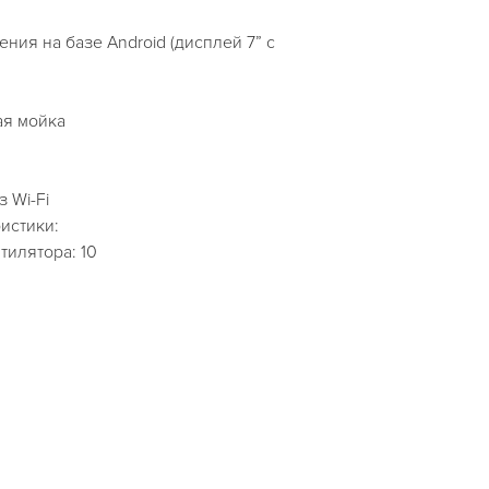
ния на базе Android (дисплей 7” с
ая мойка
 Wi-Fi
истики:
тилятора: 10