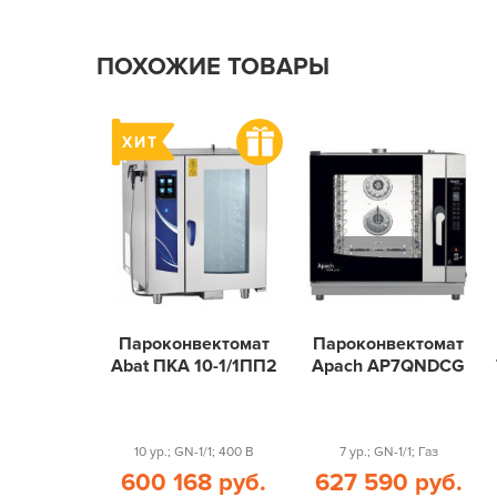
ПОХОЖИЕ ТОВАРЫ
Пароконвектомат
Пароконвектомат
Abat ПКА 10-1/1ПП2
Apach AP7QNDCG
10 ур.; GN-1/1; 400 В
7 ур.; GN-1/1; Газ
600 168 руб.
627 590 руб.