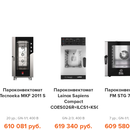
Пароконвектомат
Пароконвектомат
Пароконве
Tecnoeka MKF 2011 S
Lainox Sapiens
FM STG 7
Compact
COES026R+ILCS1+KSC004O
20 ур.; GN-1/1; 400 В
GN-2/3; 400 В
7 ур.; GN-1/1
610 081 руб.
619 340 руб.
609 580