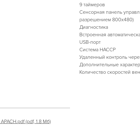
9 таймеров
Сенсорная панель управле
разрешением 800х480)
Диагностика
Встроенная автоматическ
USB-порт
Система НАССР
Удаленный контроль через
Дополнительные характер
Количество скоростей вен
CH.pdf (pdf, 1.8 Мб)