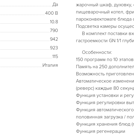
Да
жарочный шкаф, духовку,
пищеварочный котел, фри
400 В
пароконвектомате блюда 
10.8
Подсветка камеры осущес
790
В комплект поставки вхо
942
гастроемкости GN 1/1 глуб
923
Особенности:
115
150 программ по 10 этапо
Италия
Память на 250 дополните
Возможность приготовле
Автоматическое изменен
(реверс) каждые 80 секун
Функция установки и рег
Функция регулировки выт
Функция автоматического 
половинная загрузка / по
Функция хранения блюд (
Функция регенерации