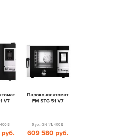
ктомат
Пароконвектомат
1 V7
FM STG 51 V7
; 400 В
5 ур.; GN-1/1; 400 В
 руб.
609 580 руб.