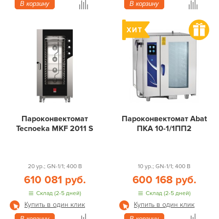
В корзину
В корзину
Пароконвектомат
Пароконвектомат Abat
Tecnoeka MKF 2011 S
ПКА 10-1/1ПП2
20 ур.; GN-1/1; 400 В
10 ур.; GN-1/1; 400 В
610 081 руб.
600 168 руб.
Склад (2-5 дней)
Склад (2-5 дней)
Купить в один клик
Купить в один клик
В корзину
В корзину