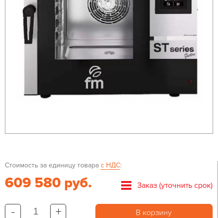
Стоимость за единицу товара
с НДС
:
609 580 руб.
Заказ (уточнить срок)
-
+
В корзину