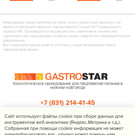
Информация, представленная на сайте, носит справочный характер и не
является публичной офертой, определяемой Статьей 437 Гражданского
кодекса РФ. Производители вправе вносить изменения в технические
характеристики, внешний вид и комплектацию товаров без предварительного
уведомления.
Все характеристики вы можете уточнить у наших менеджеров перед
оформлением заказа.
ТЕХНОЛОГИЧЕСКОЕ ОБОРУДОВАНИЕ ДЛЯ ПРЕДПРИЯТИЙ ПИТАНИЯ В
НИЖНЕМ НОВГОРОДЕ
+7 (831) 214-41-45
+7 (920) 023-22-21
Cайт использует файлы cookie при сборе данных для
инструментов веб-аналитики (Яндекс.Метрика и т.д.).
Перезвоните мне
Собранная при помощи cookie информация не может
идентифицировать вас, однако может помочь нам